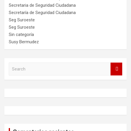
Secretaria de Seguridad Ciudadana
Secretaría de Seguridad Ciudadana
Seg Suroeste
Seg Suroeste
Sin categoría
Susy Bermudez
S
e
a
r
c
h