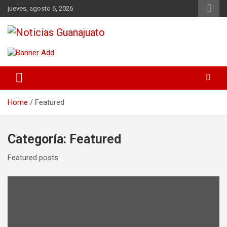
Skip
jueves, agosto 6, 2026
to
content
Noticias Guanajuato
Home
Featured
Categoría:
Featured
Featured posts