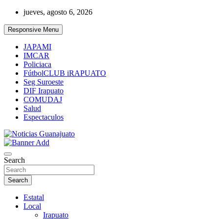
Skip
jueves, agosto 6, 2026
to
content
Responsive Menu
JAPAMI
IMCAR
Policiaca
FútbolCLUB iRAPUATO
Seg Suroeste
DIF Irapuato
COMUDAJ
Salud
Espectaculos
Noticias Guanajuato
Search
Search
Estatal
Local
Irapuato