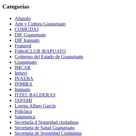
Categorías
Abasolo
Arte y Cultura Guanajuato
COMUDAJ
DIF Guanajuato
DIF Irapuato
Featured
FútbolCLUB iRAPUATO
Gobierno del Estado de Guanajuato
Guanajuato
IMCAR
Imjuvi
INAEBA
INMIRA
Irapuato
ITZEL BALDERAS
JAPAMI
Lorena Alfaro García
Policíaca
Salamanca
Secretaría d Seguridad ciudadana
Secretaria de Salud Guanajuato
Secretaria de Seguridad Ciudadana