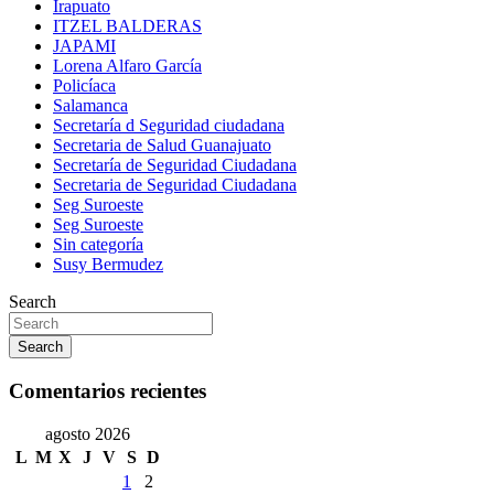
Irapuato
ITZEL BALDERAS
JAPAMI
Lorena Alfaro García
Policíaca
Salamanca
Secretaría d Seguridad ciudadana
Secretaria de Salud Guanajuato
Secretaría de Seguridad Ciudadana
Secretaria de Seguridad Ciudadana
Seg Suroeste
Seg Suroeste
Sin categoría
Susy Bermudez
Search
Search
Comentarios recientes
agosto 2026
L
M
X
J
V
S
D
1
2