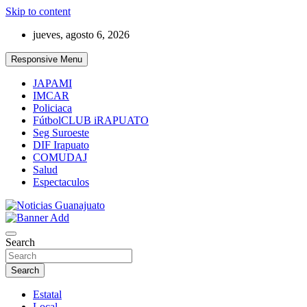
Skip to content
jueves, agosto 6, 2026
Responsive Menu
JAPAMI
IMCAR
Policiaca
FútbolCLUB iRAPUATO
Seg Suroeste
DIF Irapuato
COMUDAJ
Salud
Espectaculos
Noticias Guanajuato
Search
Search
Estatal
Local