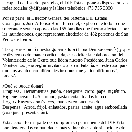
la capital del Estado, para ello, el DIF Estatal pone a disposición sus
redes sociales @difgente y la línea telefónica 473 735 3300.
Por su parte, el Director General del Sistema DIF Estatal
Guanajuato, José Alfonso Borja Pimentel, explicó que todo lo que
se recaude será en apoyo a las 155 familias que fueron afectadas por
las inundaciones, que representan alrededor de 482 personas de San
Pedro de Ibarra.
“Lo que nos pidió nuestra gobernadora (Libia Denisse García) y que
realizaremos de manera articulada, es solicitar la colaboración del
Voluntariado de la Gente que lidera nuestro Presidente, Juan Carlos
Montesinos, para seguir invitando a la ciudadanía, en este caso para
que nos ayuden con diferentes insumos que ya identificamos”,
precisó.
¿Qué se puede donar?
Limpieza.- Herramientas, jabón, detergente, cloro, papel higiénico,
Higiene personal.- Shampoo, pasta dental, toallas húmedas.
Hogar.- Enseres domésticos, muebles en buen estado.
Despensa.- Arroz, frijol, enlatados, pastas, aceite, agua embotellada
(cualquier presentación).
Esta acción forma parte del compromiso permanente del DIF Estatal
por atender a las comunidades más vulnerables ante situaciones de