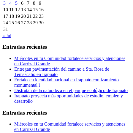
3
4
5
6
7
8
9
10
11
12
13
14
15
16
17
18
19
20
21
22
23
24
25
26
27
28
29
30
31
« Jul
Entradas recientes
Miércoles en tu Comunidad fortalece servicios y atenciones
en Carrizal Grande
Entregan pavimentación del camino a Sta. Rosa de
Temascatio en Irapuato
Fortalecen identidad nacional en Irapuato con izamiento
monumental l
Disfrutan de la naturaleza en el parque ecológico de Irapuato
Irapuato proyecta más oportunidades de estudio, empleo y
desarrollo
Entradas recientes
Miércoles en tu Comunidad fortalece servicios y atenciones
en Carrizal Grande