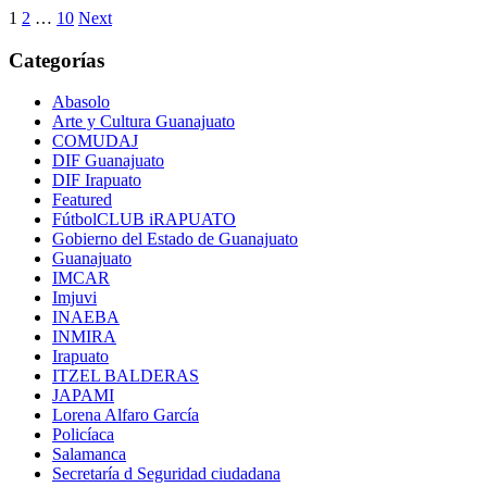
Navegación
1
2
…
10
Next
de
Categorías
entradas
Abasolo
Arte y Cultura Guanajuato
COMUDAJ
DIF Guanajuato
DIF Irapuato
Featured
FútbolCLUB iRAPUATO
Gobierno del Estado de Guanajuato
Guanajuato
IMCAR
Imjuvi
INAEBA
INMIRA
Irapuato
ITZEL BALDERAS
JAPAMI
Lorena Alfaro García
Policíaca
Salamanca
Secretaría d Seguridad ciudadana