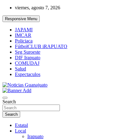
Skip
viernes, agosto 7, 2026
to
content
Responsive Menu
JAPAMI
IMCAR
Policiaca
FútbolCLUB iRAPUATO
Seg Suroeste
DIF Irapuato
COMUDAJ
Salud
Espectaculos
Noticias Guanajuato
Search
Search
Estatal
Local
Irapuato