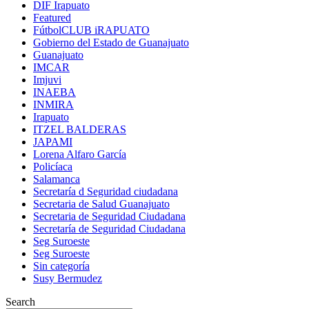
DIF Irapuato
Featured
FútbolCLUB iRAPUATO
Gobierno del Estado de Guanajuato
Guanajuato
IMCAR
Imjuvi
INAEBA
INMIRA
Irapuato
ITZEL BALDERAS
JAPAMI
Lorena Alfaro García
Policíaca
Salamanca
Secretaría d Seguridad ciudadana
Secretaria de Salud Guanajuato
Secretaria de Seguridad Ciudadana
Secretaría de Seguridad Ciudadana
Seg Suroeste
Seg Suroeste
Sin categoría
Susy Bermudez
Search