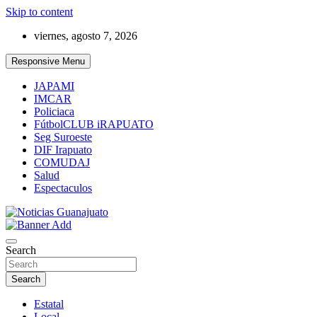
Skip to content
viernes, agosto 7, 2026
Responsive Menu
JAPAMI
IMCAR
Policiaca
FútbolCLUB iRAPUATO
Seg Suroeste
DIF Irapuato
COMUDAJ
Salud
Espectaculos
Noticias Guanajuato
Search
Search
Estatal
Local