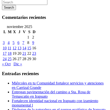
Search
Comentarios recientes
noviembre 2025
L
M
X
J
V
S
D
1
2
3
4
5
6
7
8
9
10
11
12
13
14
15
16
17
18
19
20
21
22
23
24
25
26
27
28
29
30
« Oct
Dic »
Entradas recientes
Miércoles en tu Comunidad fortalece servicios y atenciones
en Carrizal Grande
Entregan pavimentación del camino a Sta. Rosa de
Temascatio en Irapuato
Fortalecen identidad nacional en Irapuato con izamiento
monumental l
Disfrutan de la naturaleza en el parque ecológico de Irapuato