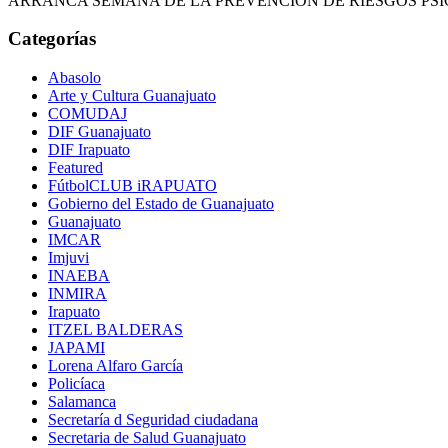
ARRANCA SEMANA DE LA PREVENCIÓN DE RIESGOS PSICOS
Categorías
Abasolo
Arte y Cultura Guanajuato
COMUDAJ
DIF Guanajuato
DIF Irapuato
Featured
FútbolCLUB iRAPUATO
Gobierno del Estado de Guanajuato
Guanajuato
IMCAR
Imjuvi
INAEBA
INMIRA
Irapuato
ITZEL BALDERAS
JAPAMI
Lorena Alfaro García
Policíaca
Salamanca
Secretaría d Seguridad ciudadana
Secretaria de Salud Guanajuato