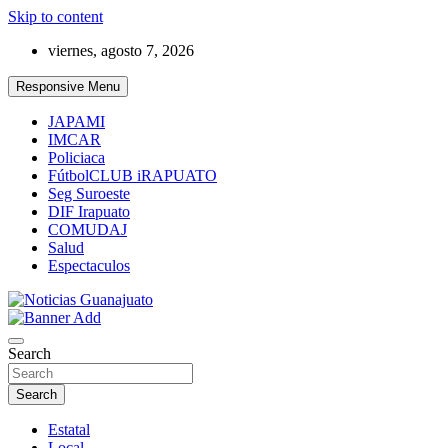
Skip to content
viernes, agosto 7, 2026
Responsive Menu
JAPAMI
IMCAR
Policiaca
FútbolCLUB iRAPUATO
Seg Suroeste
DIF Irapuato
COMUDAJ
Salud
Espectaculos
Noticias Guanajuato
Search
Search
Estatal
Local