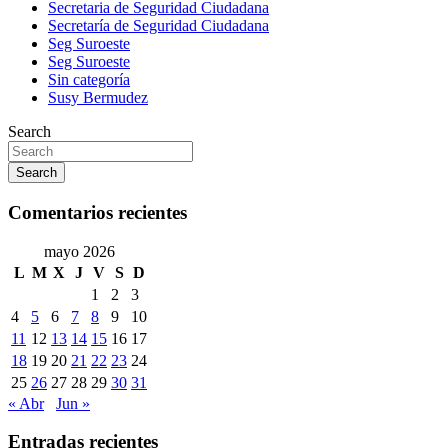
Secretaria de Seguridad Ciudadana
Secretaría de Seguridad Ciudadana
Seg Suroeste
Seg Suroeste
Sin categoría
Susy Bermudez
Search
Search
Comentarios recientes
mayo 2026
L
M
X
J
V
S
D
1
2
3
4
5
6
7
8
9
10
11
12
13
14
15
16
17
18
19
20
21
22
23
24
25
26
27
28
29
30
31
« Abr
Jun »
Entradas recientes