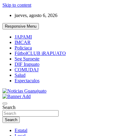
Skip to content
jueves, agosto 6, 2026
Responsive Menu
JAPAMI
IMCAR
Policiaca
FútbolCLUB iRAPUATO
Seg Suroeste
DIF Irapuato
COMUDAJ
Salud
Espectaculos
Noticias Guanajuato
Search
Search
Estatal
Local