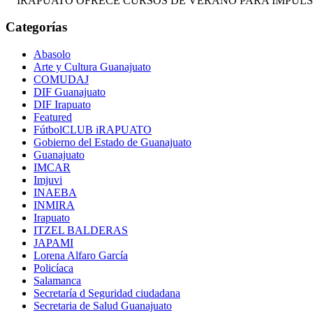
IRAPUATO OFRECE CURSOS DE VERANO PARA IMPULSA
Categorías
Abasolo
Arte y Cultura Guanajuato
COMUDAJ
DIF Guanajuato
DIF Irapuato
Featured
FútbolCLUB iRAPUATO
Gobierno del Estado de Guanajuato
Guanajuato
IMCAR
Imjuvi
INAEBA
INMIRA
Irapuato
ITZEL BALDERAS
JAPAMI
Lorena Alfaro García
Policíaca
Salamanca
Secretaría d Seguridad ciudadana
Secretaria de Salud Guanajuato