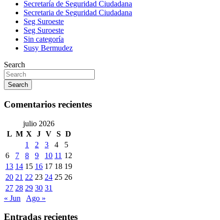
Secretaría de Seguridad Ciudadana
Secretaria de Seguridad Ciudadana
Seg Suroeste
Seg Suroeste
Sin categoría
Susy Bermudez
Search
Search
Comentarios recientes
julio 2026
L
M
X
J
V
S
D
1
2
3
4
5
6
7
8
9
10
11
12
13
14
15
16
17
18
19
20
21
22
23
24
25
26
27
28
29
30
31
« Jun
Ago »
Entradas recientes