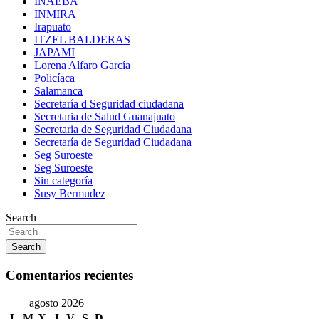
INAEBA
INMIRA
Irapuato
ITZEL BALDERAS
JAPAMI
Lorena Alfaro García
Policíaca
Salamanca
Secretaría d Seguridad ciudadana
Secretaria de Salud Guanajuato
Secretaria de Seguridad Ciudadana
Secretaría de Seguridad Ciudadana
Seg Suroeste
Seg Suroeste
Sin categoría
Susy Bermudez
Search
Search
Comentarios recientes
agosto 2026
L
M
X
J
V
S
D