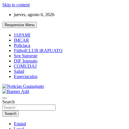
Skip to content
jueves, agosto 6, 2026
Responsive Menu
JAPAMI
IMCAR
Policiaca
FútbolCLUB iRAPUATO
Seg Suroeste
DIF Irapuato
COMUDAJ
Salud
Espectaculos
Noticias Guanajuato
Search
Search
Estatal
Local