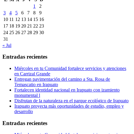
1
2
3
4
5
6
7
8
9
10
11
12
13
14
15
16
17
18
19
20
21
22
23
24
25
26
27
28
29
30
31
« Jul
Entradas recientes
Miércoles en tu Comunidad fortalece servicios y atenciones
en Carrizal Grande
Entregan pavimentación del camino a Sta. Rosa de
Temascatio en Irapuato
Fortalecen identidad nacional en Irapuato con izamiento
monumental l
Disfrutan de la naturaleza en el parque ecológico de Irapuato
Irapuato proyecta más oportunidades de estudio, empleo y
desarrollo
Entradas recientes