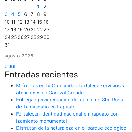
1
2
3
4
5
6
7
8
9
10
11
12
13
14
15
16
17
18
19
20
21
22
23
24
25
26
27
28
29
30
31
agosto 2026
« Jul
Entradas recientes
Miércoles en tu Comunidad fortalece servicios y
atenciones en Carrizal Grande
Entregan pavimentación del camino a Sta. Rosa
de Temascatio en Irapuato
Fortalecen identidad nacional en Irapuato con
izamiento monumental l
Disfrutan de la naturaleza en el parque ecológico