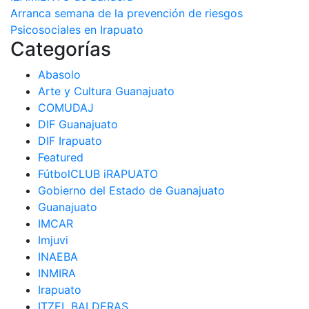
de
Arranca semana de la prevención de riesgos
entradas
Psicosociales en Irapuato
Categorías
Abasolo
Arte y Cultura Guanajuato
COMUDAJ
DIF Guanajuato
DIF Irapuato
Featured
FútbolCLUB iRAPUATO
Gobierno del Estado de Guanajuato
Guanajuato
IMCAR
Imjuvi
INAEBA
INMIRA
Irapuato
ITZEL BALDERAS