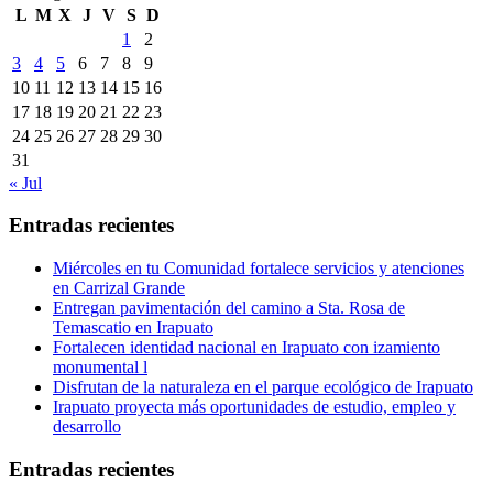
L
M
X
J
V
S
D
1
2
3
4
5
6
7
8
9
10
11
12
13
14
15
16
17
18
19
20
21
22
23
24
25
26
27
28
29
30
31
« Jul
Entradas recientes
Miércoles en tu Comunidad fortalece servicios y atenciones
en Carrizal Grande
Entregan pavimentación del camino a Sta. Rosa de
Temascatio en Irapuato
Fortalecen identidad nacional en Irapuato con izamiento
monumental l
Disfrutan de la naturaleza en el parque ecológico de Irapuato
Irapuato proyecta más oportunidades de estudio, empleo y
desarrollo
Entradas recientes