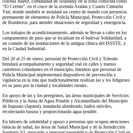
colonia Juárez, comunidad de Arandas
y
en la
zona conocida como
“El Cerrito”
,
en el cruce de la avenida Aradas y Cuart
o Cinturón
Vial,
donde
también
se instalará
un centro de mando con presencia
permanente de elementos de Policía
Municipal,
Protección Civil y
de Bomberos, para atender situaciones de seguridad y emergencia.
Los trabajos
de acondicionamiento, además se llevan a cabo
en los
campamentos de paso que se localizan en el bulevar Solidaridad
,
a
un costado de las instalac
iones de la antigua clínica del
ISSSTE
,
y
en la Ciudad Industrial.
Del 20 al 25 de enero,
personal
de Protección Civil y Tránsito
brindará
acompañ
amiento y seguridad vial en
calles y tramos
carrete
ros colindantes en el municipio, mientras que perso
nal de
Policía Municipal implementa
rá dispositivos de prevención y
vigilancia en la ruta que tradicionalmente realizan
las y
los feligreses
en su paso por la ciudad y localidades rurales.
En apoyo de las y los peregrinos, las áreas municipales de Servicios
Públicos y
la Junta de Agua Potable
y Alcantarillado de
l Municipio
de Irapuato (
Japami
), instalará
n alumb
rado, baños móviles,
recolectarán basura y proporcionará
n agua potable.
En labores de salubridad y apoyo a personas que ocupen atenciones
básicas de salud, las áreas de Salud Munic
ipal y de la Jurisdicción
Sanitaria VI, apoyarán
a personal paramédico de Protección Civil en