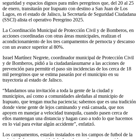
segur
idad y espacios dignos para
miles peregrinos
que
,
del
20 al 25
de enero
,
transitarán por Irapuato
con destino a
San
Juan de Los
Lagos,
en el estado de Jalisco,
l
a Secretaría de Seguridad Ciudadana
(SSCI) alista
el operativo Peregrino 2025
.
La
Coordinación Municipal
de Protección Civil y de Bomberos, en
acciones coordinadas con otras áreas municipales,
realizan e
l
acondicionamiento de lo
s tres campamentos de pernocta y descanso
con un avance superior al 80
%
.
Israel Martínez Negrete,
coordinador m
unicipal
de Protección Civil
y de B
omberos, pidió a la ciudadanía
sumarse a las accione
s de
prevención para permitir el paso
sin incidencias
de
los cerca de 18
mil
peregrinos
que se estima pasará
n por el municipio en su
trayectoria
al estado de Jalisco.
“Mandamos una invitación a toda la gente de la ciudad y
municipios, así como a comunidades aledañas al municipio de
Irapuato, que tengan mucha paciencia; sabemos que es una tradición
donde viene gente de lejos caminando y está cansada, que nos
apoyen en manejar a velocidad tranquila, cuando pasen cerca de
ellos mantengan una distancia y hagan caso a todo lo que hacemos
en lo vial para evitar algún accidente”, enfatizó.
Los campamentos
,
estarán
instalados
en los campos de futbol de la