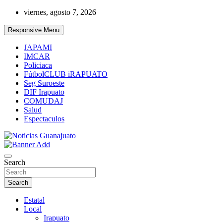
Skip
viernes, agosto 7, 2026
to
content
Responsive Menu
JAPAMI
IMCAR
Policiaca
FútbolCLUB iRAPUATO
Seg Suroeste
DIF Irapuato
COMUDAJ
Salud
Espectaculos
Noticias Guanajuato
Search
Search
Estatal
Local
Irapuato