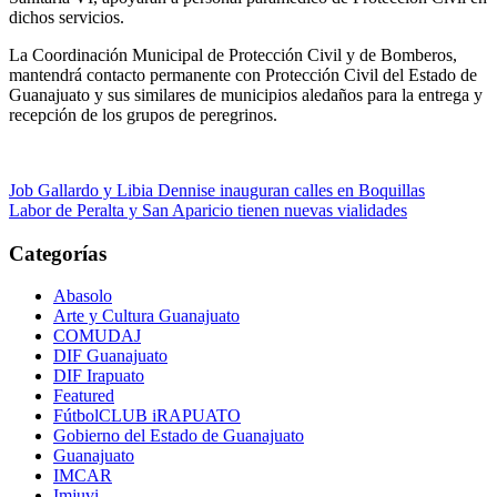
dichos servicios.
La Coordinación M
unicipal de Protección Civil y de Bomberos,
mantendrá contacto perma
nente con Protección Civil del E
stado
de
Guanajuato
y sus similare
s de municipios aledaños para la
entrega y
recepción de
los grupos de peregrinos.
Navegación
Job Gallardo y Libia Dennise inauguran calles en Boquillas
Labor de Peralta y San Aparicio tienen nuevas vialidades
de
entradas
Categorías
Abasolo
Arte y Cultura Guanajuato
COMUDAJ
DIF Guanajuato
DIF Irapuato
Featured
FútbolCLUB iRAPUATO
Gobierno del Estado de Guanajuato
Guanajuato
IMCAR
Imjuvi