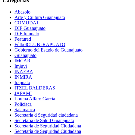
Categorías
Abasolo
Arte y Cultura Guanajuato
COMUDAJ
DIF Guanajuato
DIF Irapuato
Featured
FútbolCLUB iRAPUATO
Gobierno del Estado de Guanajuato
Guanajuato
IMCAR
Imjuvi
INAEBA
INMIRA
Irapuato
ITZEL BALDERAS
JAPAMI
Lorena Alfaro García
Policíaca
Salamanca
Secretaría d Seguridad ciudadana
Secretaria de Salud Guanajuato
Secretaria de Seguridad Ciudadana
Secretaría de Seguridad Ciudadana