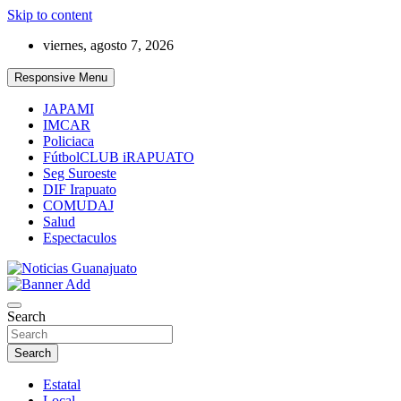
Skip to content
viernes, agosto 7, 2026
Responsive Menu
JAPAMI
IMCAR
Policiaca
FútbolCLUB iRAPUATO
Seg Suroeste
DIF Irapuato
COMUDAJ
Salud
Espectaculos
Noticias Guanajuato
Search
Search
Estatal
Local