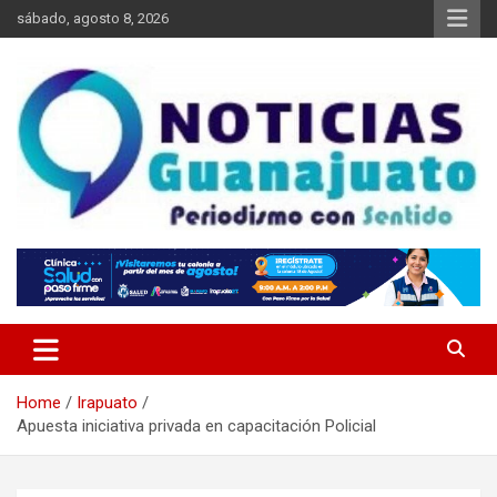
Skip
sábado, agosto 8, 2026
to
content
Noticias Guanajuato
Home
Irapuato
Apuesta iniciativa privada en capacitación Policial