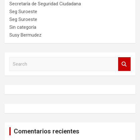
Secretaría de Seguridad Ciudadana
Seg Suroeste
Seg Suroeste
Sin categoría
Susy Bermudez
S
e
a
r
c
h
Comentarios recientes