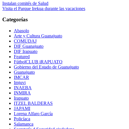
Instalan comités de Salud
Visita el Parque Irekua durante las vacaciones
Categorías
Abasolo
Arte y Cultura Guanajuato
COMUDAJ
DIF Guanajuato
DIF Irapuato
Featured
FútbolCLUB iRAPUATO
Gobierno del Estado de Guanajuato
Guanajuato
IMCAR
Imjuvi
INAEBA
INMIRA
Irapuato
ITZEL BALDERAS
JAPAMI
Lorena Alfaro García
Policíaca
Salamanca