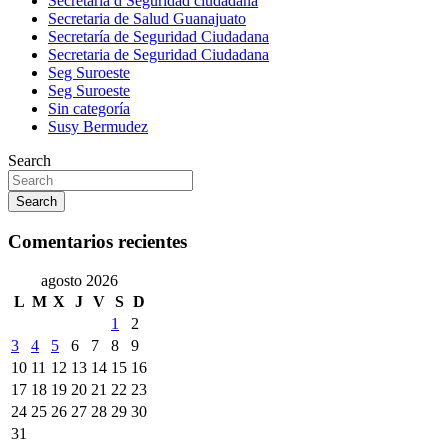
Secretaría d Seguridad ciudadana
Secretaria de Salud Guanajuato
Secretaría de Seguridad Ciudadana
Secretaria de Seguridad Ciudadana
Seg Suroeste
Seg Suroeste
Sin categoría
Susy Bermudez
Search
Search
Comentarios recientes
agosto 2026
L
M
X
J
V
S
D
1
2
3
4
5
6
7
8
9
10
11
12
13
14
15
16
17
18
19
20
21
22
23
24
25
26
27
28
29
30
31