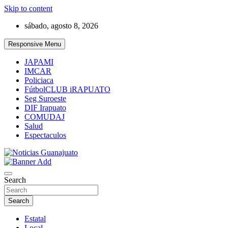
Skip to content
sábado, agosto 8, 2026
Responsive Menu
JAPAMI
IMCAR
Policiaca
FútbolCLUB iRAPUATO
Seg Suroeste
DIF Irapuato
COMUDAJ
Salud
Espectaculos
Noticias Guanajuato
Search
Search
Estatal
Local