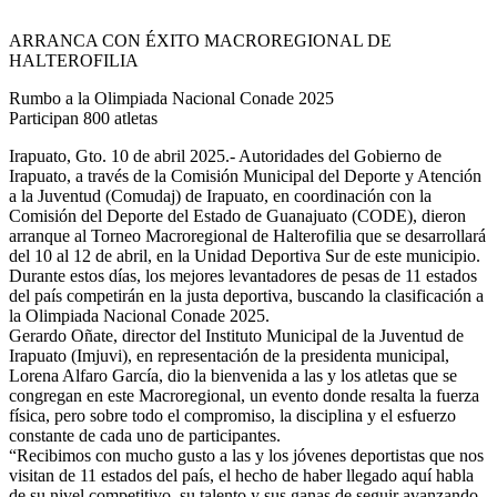
ARRANCA CON ÉXITO MACROREGIONAL DE
HALTEROFILIA
Rumbo a la Olimpiada Nacional Conade 2025
Participan 800 atletas
Irapuato, Gto. 10 de abril 2025.- Autoridades del Gobierno de
Irapuato, a través de la Comisión Municipal del Deporte y Atención
a la Juventud (Comudaj) de Irapuato, en coordinación con la
Comisión del Deporte del Estado de Guanajuato (CODE), dieron
arranque al Torneo Macroregional de Halterofilia que se desarrollará
del 10 al 12 de abril, en la Unidad Deportiva Sur de este municipio.
Durante estos días, los mejores levantadores de pesas de 11 estados
del país competirán en la justa deportiva, buscando la clasificación a
la Olimpiada Nacional Conade 2025.
Gerardo Oñate, director del Instituto Municipal de la Juventud de
Irapuato (Imjuvi), en representación de la presidenta municipal,
Lorena Alfaro García, dio la bienvenida a las y los atletas que se
congregan en este Macroregional, un evento donde resalta la fuerza
física, pero sobre todo el compromiso, la disciplina y el esfuerzo
constante de cada uno de participantes.
“Recibimos con mucho gusto a las y los jóvenes deportistas que nos
visitan de 11 estados del país, el hecho de haber llegado aquí habla
de su nivel competitivo, su talento y sus ganas de seguir avanzando