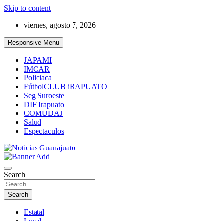
Skip to content
viernes, agosto 7, 2026
Responsive Menu
JAPAMI
IMCAR
Policiaca
FútbolCLUB iRAPUATO
Seg Suroeste
DIF Irapuato
COMUDAJ
Salud
Espectaculos
Noticias Guanajuato
Search
Search
Estatal
Local