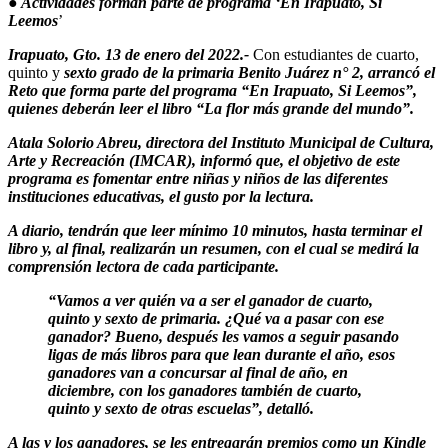
● Actividades forman parte de programa ‘En Irapuato, Sí
Leemos
’
Irapuato, Gto. 13 de enero del 2022.-
Con estudiantes de cuarto,
quinto y
sexto grado de la primaria Benito Juárez n° 2, arrancó el
Reto que forma parte del programa “En Irapuato, Si Leemos”,
quienes deberán leer el libro “La flor más grande del mundo”.
Atala Solorio Abreu, directora del Instituto Municipal de Cultura,
Arte y Recreación (IMCAR), informó que, el objetivo de este
programa es fomentar entre niñas y niños de las diferentes
instituciones educativas, el gusto por la lectura.
A diario, tendrán que leer mínimo 10 minutos, hasta terminar el
libro y, al final, realizarán un resumen, con el cual se medirá la
comprensión lectora de cada participante.
“Vamos a ver quién va a ser el ganador de cuarto,
quinto y sexto de primaria. ¿Qué va a pasar con ese
ganador? Bueno, después les vamos a seguir pasando
ligas de más libros para que lean durante el año, esos
ganadores van a concursar al final de año, en
diciembre, con los ganadores también de cuarto,
quinto y sexto de otras escuelas”, detalló.
A las y los ganadores, se les entregarán premios como un Kindle