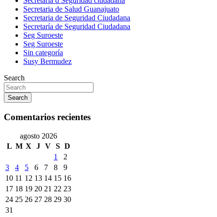
Secretaría d Seguridad ciudadana
Secretaria de Salud Guanajuato
Secretaria de Seguridad Ciudadana
Secretaría de Seguridad Ciudadana
Seg Suroeste
Seg Suroeste
Sin categoría
Susy Bermudez
Search
Search
Comentarios recientes
agosto 2026
L
M
X
J
V
S
D
1
2
3
4
5
6
7
8
9
10
11
12
13
14
15
16
17
18
19
20
21
22
23
24
25
26
27
28
29
30
31