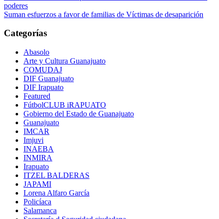
poderes
Suman esfuerzos a favor de familias de Víctimas de desaparición
Categorías
Abasolo
Arte y Cultura Guanajuato
COMUDAJ
DIF Guanajuato
DIF Irapuato
Featured
FútbolCLUB iRAPUATO
Gobierno del Estado de Guanajuato
Guanajuato
IMCAR
Imjuvi
INAEBA
INMIRA
Irapuato
ITZEL BALDERAS
JAPAMI
Lorena Alfaro García
Policíaca
Salamanca