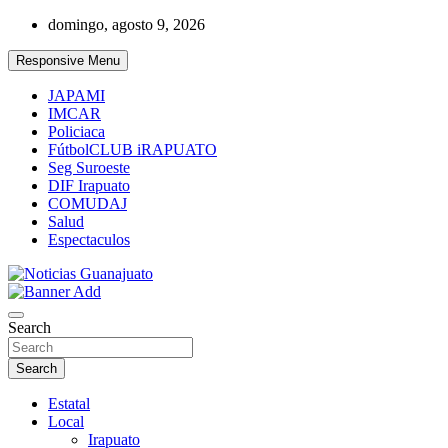
Skip
domingo, agosto 9, 2026
to
content
Responsive Menu
JAPAMI
IMCAR
Policiaca
FútbolCLUB iRAPUATO
Seg Suroeste
DIF Irapuato
COMUDAJ
Salud
Espectaculos
Noticias Guanajuato
Search
Search
Estatal
Local
Irapuato