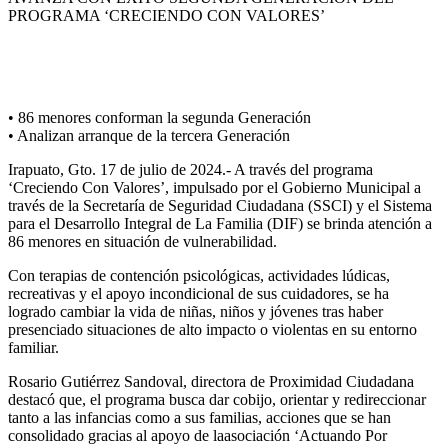
PROGRAMA
‘
CRECIENDO CON VALORES
’
•
86 menores conforman
la s
egunda Generación
•
Analizan arranque de
la
tercera Generación
Irapuato,
Gto
.
17
de
julio de 2024.-
A través del
programa
‘Creciendo Con Valores’
,
i
mpulsado por el Gobierno Municipal a
través de
l
a Secretaría de Seguridad Ciudadana
(SSCI
)
y el Sistema
para el
Desarroll
o Integral de La Familia (DIF) se brinda atención a
86 menores en situación de vulnerabilidad.
Con terapias de contención
psicológicas,
actividades lúdicas
,
recreativas y el apoyo incondicional de sus cuidadores, se ha
logrado cambiar la vida de niñas, niños y jóvenes tras haber
presenciado
situaciones de alto impacto
o violentas en su entorno
familiar.
Rosario Gutiérrez Sandoval, di
rectora de Proximidad Ciudadana
destacó que, el programa busca dar cobijo, or
ientar y
redireccionar
tanto a las infancias como a
sus familias
, acciones que se han
consolidado gracias al apoyo de la
asociación ‘Actuando Por