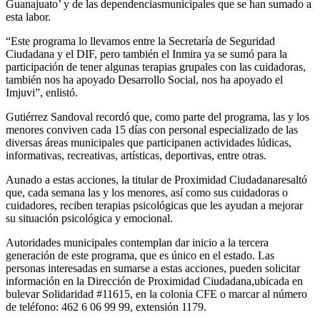
Guanajuato’
y de las
dependencias
municipales que se han sumado
a
esta labor.
“Este programa lo llevamos entre la Secretaría de Seguridad
C
iudadana
y el DIF, pero también el
Inmira
ya se sumó para la
participación de tener
algunas
terapias grupales con las cuidadoras,
también nos ha apoyado Desarrollo Social, nos ha apoyad
o el
Imjuvi
”, en
list
ó.
Gutiérrez Sandoval recordó que, como parte del programa
,
las y los
menores conviven
cada 15 días
con personal especializado de las
diversas áreas municipales
que participan
en actividades lúdicas,
informativas, recreativas, artísticas, deportivas, entre otras.
Aunado a est
as acciones, la titular de Proximidad Ciudadana
resaltó
que, cada semana las y los menores, así como sus cuidadoras o
cuidadores, reciben terapias psicológicas que les ayudan a mejorar
su situación psicológica y emocional.
Autoridades municipales contemplan dar inicio a la tercera
generación de
este programa
,
que es único en el estado
. Las
personas interesadas en sumarse a estas acciones,
pueden solicitar
información en la D
irección de Proximidad Ciudadana
,
ubicada
en
bulevar Solidaridad #
11615
, en la colonia
CFE
o marcar al número
de teléfono: 462 6
06 99
99
,
extensión 1179.