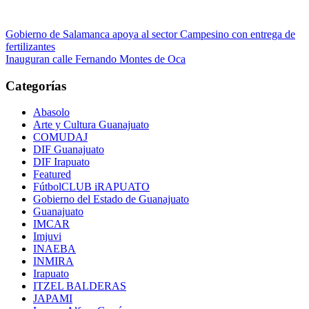
Navegación
Gobierno de Salamanca apoya al sector Campesino con entrega de
fertilizantes
de
Inauguran calle Fernando Montes de Oca
entradas
Categorías
Abasolo
Arte y Cultura Guanajuato
COMUDAJ
DIF Guanajuato
DIF Irapuato
Featured
FútbolCLUB iRAPUATO
Gobierno del Estado de Guanajuato
Guanajuato
IMCAR
Imjuvi
INAEBA
INMIRA
Irapuato
ITZEL BALDERAS
JAPAMI