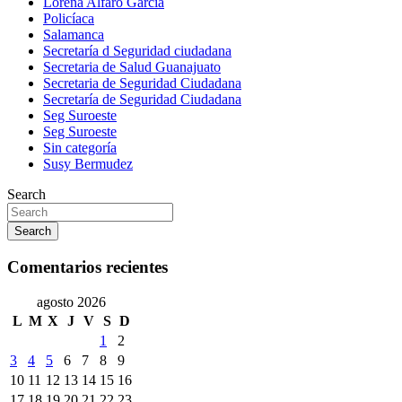
Lorena Alfaro García
Policíaca
Salamanca
Secretaría d Seguridad ciudadana
Secretaria de Salud Guanajuato
Secretaria de Seguridad Ciudadana
Secretaría de Seguridad Ciudadana
Seg Suroeste
Seg Suroeste
Sin categoría
Susy Bermudez
Search
Search
Comentarios recientes
agosto 2026
L
M
X
J
V
S
D
1
2
3
4
5
6
7
8
9
10
11
12
13
14
15
16
17
18
19
20
21
22
23