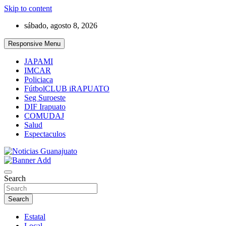
Skip to content
sábado, agosto 8, 2026
Responsive Menu
JAPAMI
IMCAR
Policiaca
FútbolCLUB iRAPUATO
Seg Suroeste
DIF Irapuato
COMUDAJ
Salud
Espectaculos
Noticias Guanajuato
Search
Search
Estatal
Local