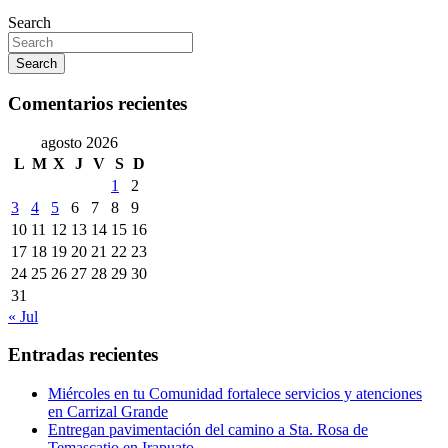
Search
Search
Comentarios recientes
agosto 2026
L
M
X
J
V
S
D
1
2
3
4
5
6
7
8
9
10
11
12
13
14
15
16
17
18
19
20
21
22
23
24
25
26
27
28
29
30
31
« Jul
Entradas recientes
Miércoles en tu Comunidad fortalece servicios y atenciones
en Carrizal Grande
Entregan pavimentación del camino a Sta. Rosa de
Temascatio en Irapuato