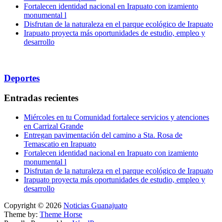
Fortalecen identidad nacional en Irapuato con izamiento
monumental l
Disfrutan de la naturaleza en el parque ecológico de Irapuato
Irapuato proyecta más oportunidades de estudio, empleo y
desarrollo
Deportes
Entradas recientes
Miércoles en tu Comunidad fortalece servicios y atenciones
en Carrizal Grande
Entregan pavimentación del camino a Sta. Rosa de
Temascatio en Irapuato
Fortalecen identidad nacional en Irapuato con izamiento
monumental l
Disfrutan de la naturaleza en el parque ecológico de Irapuato
Irapuato proyecta más oportunidades de estudio, empleo y
desarrollo
Copyright © 2026
Noticias Guanajuato
Theme by:
Theme Horse