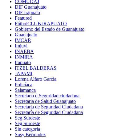
COMUDAJ
DIF Guanajuato
DIF Irapuato
Featured
FútbolCLUB iRAPUATO
Gobierno del Estado de Guanajuato
Guanajuato
IMCAR
Imjuvi
INAEBA
INMIRA
Irapuato
ITZEL BALDERAS
JAPAMI
Lorena Alfaro García
Policíaca
Salamanca
Secretaría d Seguridad ciudadana
Secretaria de Salud Guanajuato
Secretaria de Seguridad Ciudadana
Secretaría de Seguridad Ciudadana
Seg Suroeste
Seg Suroeste
Sin categoría
Susy Bermudez