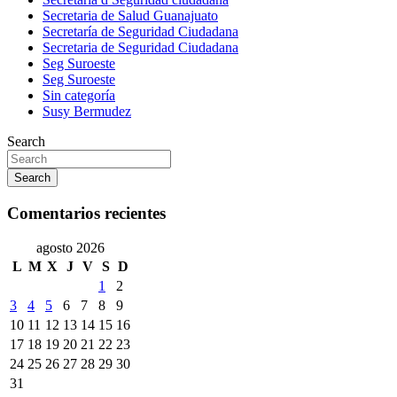
Secretaria de Salud Guanajuato
Secretaría de Seguridad Ciudadana
Secretaria de Seguridad Ciudadana
Seg Suroeste
Seg Suroeste
Sin categoría
Susy Bermudez
Search
Search
Comentarios recientes
agosto 2026
L
M
X
J
V
S
D
1
2
3
4
5
6
7
8
9
10
11
12
13
14
15
16
17
18
19
20
21
22
23
24
25
26
27
28
29
30
31