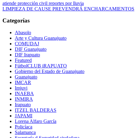
atiende protección civil reportes por lluvia
LIMPIEZA DE CAUSE PREVENDRÁ ENCHARCAMIENTOS
Categorías
Abasolo
Arte y Cultura Guanajuato
COMUDAJ
DIF Guanajuato
DIF Irapuato
Featured
FútbolCLUB iRAPUATO
Gobierno del Estado de Guanajuato
Guanajuato
IMCAR
Imjuvi
INAEBA
INMIRA
Irapuato
ITZEL BALDERAS
JAPAMI
Lorena Alfaro García
Policíaca
Salamanca
Secretaría d Seguridad ciudadana