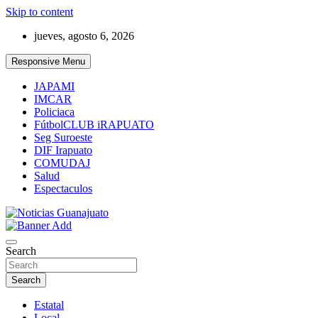
Skip to content
jueves, agosto 6, 2026
Responsive Menu
JAPAMI
IMCAR
Policiaca
FútbolCLUB iRAPUATO
Seg Suroeste
DIF Irapuato
COMUDAJ
Salud
Espectaculos
Noticias Guanajuato
Search
Search
Estatal
Local