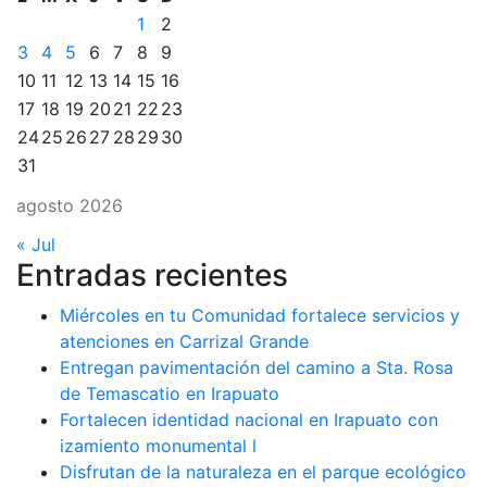
1
2
3
4
5
6
7
8
9
10
11
12
13
14
15
16
17
18
19
20
21
22
23
24
25
26
27
28
29
30
31
agosto 2026
« Jul
Entradas recientes
Miércoles en tu Comunidad fortalece servicios y
atenciones en Carrizal Grande
Entregan pavimentación del camino a Sta. Rosa
de Temascatio en Irapuato
Fortalecen identidad nacional en Irapuato con
izamiento monumental l
Disfrutan de la naturaleza en el parque ecológico