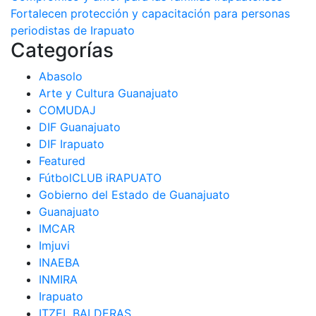
Navegación
Fortalecen protección y capacitación para personas
de
periodistas de Irapuato
Categorías
entradas
Abasolo
Arte y Cultura Guanajuato
COMUDAJ
DIF Guanajuato
DIF Irapuato
Featured
FútbolCLUB iRAPUATO
Gobierno del Estado de Guanajuato
Guanajuato
IMCAR
Imjuvi
INAEBA
INMIRA
Irapuato
ITZEL BALDERAS