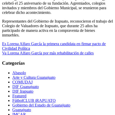
celebró el 25 aniversario de su fundación. Agremiados, colegios
invitados y miembros del Gobierno Municipal, se reunieron para
celebrar dicho acontecimiento.
Representantes del Gobierno de Irapuato, reconocieron el trabajo del
Colegio de Valuadores de Irapuato, que durante 25 años ha
participado de manera activa en la compraventa de bienes
inmuebles.
Navegación
Es Lorena Alfaro García la primera candidata en firmar pacto de
Civilidad Política
de
Va Lorena Alfaro García por más rehabilitación de calles
entradas
Categorías
Abasolo
Arte y Cultura Guanajuato
COMUDAJ
DIF Guanajuato
DIF Irapuato
Featured
FútbolCLUB iRAPUATO
Gobierno del Estado de Guanajuato
Guanajuato
IMCAR