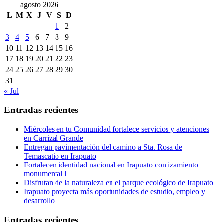
agosto 2026
L
M
X
J
V
S
D
1
2
3
4
5
6
7
8
9
10
11
12
13
14
15
16
17
18
19
20
21
22
23
24
25
26
27
28
29
30
31
« Jul
Entradas recientes
Miércoles en tu Comunidad fortalece servicios y atenciones
en Carrizal Grande
Entregan pavimentación del camino a Sta. Rosa de
Temascatio en Irapuato
Fortalecen identidad nacional en Irapuato con izamiento
monumental l
Disfrutan de la naturaleza en el parque ecológico de Irapuato
Irapuato proyecta más oportunidades de estudio, empleo y
desarrollo
Entradas recientes