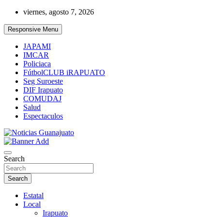
Skip
viernes, agosto 7, 2026
to
content
Responsive Menu
JAPAMI
IMCAR
Policiaca
FútbolCLUB iRAPUATO
Seg Suroeste
DIF Irapuato
COMUDAJ
Salud
Espectaculos
Noticias Guanajuato
Search
Search
Estatal
Local
Irapuato