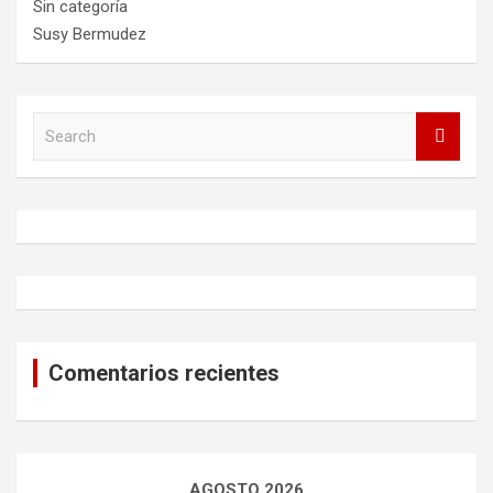
Sin categoría
Susy Bermudez
S
e
a
r
c
h
Comentarios recientes
AGOSTO 2026