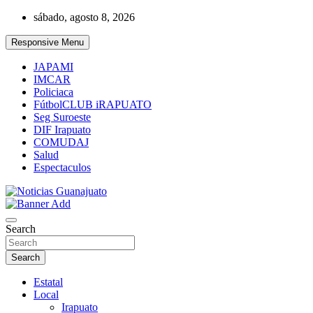
Skip
sábado, agosto 8, 2026
to
content
Responsive Menu
JAPAMI
IMCAR
Policiaca
FútbolCLUB iRAPUATO
Seg Suroeste
DIF Irapuato
COMUDAJ
Salud
Espectaculos
Noticias Guanajuato
Search
Search
Estatal
Local
Irapuato