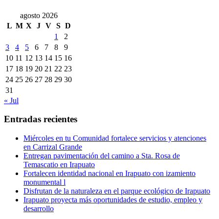
agosto 2026
L
M
X
J
V
S
D
1
2
3
4
5
6
7
8
9
10
11
12
13
14
15
16
17
18
19
20
21
22
23
24
25
26
27
28
29
30
31
« Jul
Entradas recientes
Miércoles en tu Comunidad fortalece servicios y atenciones
en Carrizal Grande
Entregan pavimentación del camino a Sta. Rosa de
Temascatio en Irapuato
Fortalecen identidad nacional en Irapuato con izamiento
monumental l
Disfrutan de la naturaleza en el parque ecológico de Irapuato
Irapuato proyecta más oportunidades de estudio, empleo y
desarrollo