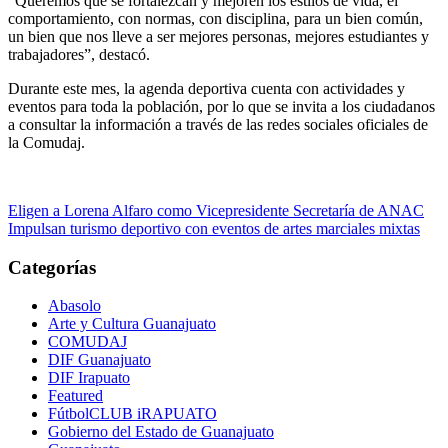
“Queremos que se fortalezcan y mejoren los estilos de vida, el
comportamiento, con normas, con disciplina, para un bien común,
un bien que nos lleve a ser mejores personas, mejores estudiantes y
trabajadores”, destacó.
Durante este mes, la agenda deportiva cuenta con actividades y
eventos para toda la población, por lo que se invita a los ciudadanos
a consultar la información a través de las redes sociales oficiales de
la Comudaj.
Navegación
Eligen a Lorena Alfaro como Vicepresidente Secretaría de ANAC
Impulsan turismo deportivo con eventos de artes marciales mixtas
de
entradas
Categorías
Abasolo
Arte y Cultura Guanajuato
COMUDAJ
DIF Guanajuato
DIF Irapuato
Featured
FútbolCLUB iRAPUATO
Gobierno del Estado de Guanajuato