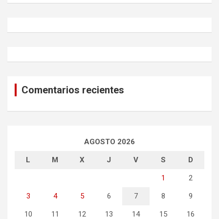
r
c
h
Comentarios recientes
AGOSTO 2026
L
M
X
J
V
S
D
1
2
3
4
5
6
7
8
9
10
11
12
13
14
15
16