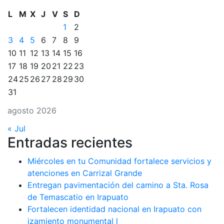
L
M
X
J
V
S
D
1
2
3
4
5
6
7
8
9
10
11
12
13
14
15
16
17
18
19
20
21
22
23
24
25
26
27
28
29
30
31
agosto 2026
« Jul
Entradas recientes
Miércoles en tu Comunidad fortalece servicios y
atenciones en Carrizal Grande
Entregan pavimentación del camino a Sta. Rosa
de Temascatio en Irapuato
Fortalecen identidad nacional en Irapuato con
izamiento monumental l