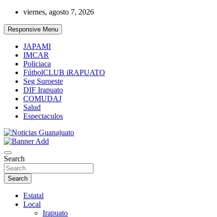
Skip
viernes, agosto 7, 2026
to
content
Responsive Menu
JAPAMI
IMCAR
Policiaca
FútbolCLUB iRAPUATO
Seg Suroeste
DIF Irapuato
COMUDAJ
Salud
Espectaculos
Noticias Guanajuato
Search
Search
Estatal
Local
Irapuato