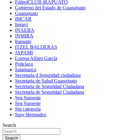
FútbolCLUB iRAPUATO
Gobierno del Estado de Guanajuato
Guanajuato
IMCAR
Imjuvi
INAEBA
INMIRA
Irapuato
ITZEL BALDERAS
JAPAMI
Lorena Alfaro García
Policíaca
Salamanca
Secretaría d Seguridad ciudadana
Secretaria de Salud Guanajuato
Secretaria de Seguridad Ciudadana
Secretaría de Seguridad Ciudadana
Seg Suroeste
Seg Suroeste
Sin categoría
Susy Bermudez
Search
Search