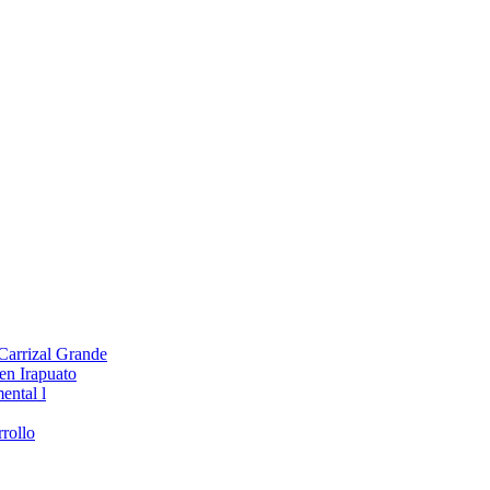
 Carrizal Grande
en Irapuato
ental l
rollo