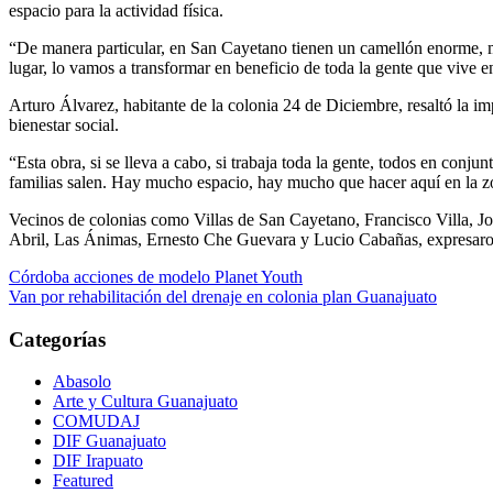
espacio para la actividad física.
“De manera particular, en San Cayetano tienen un camellón enorme, m
lugar, lo vamos a transformar en beneficio de toda la gente que vive e
Arturo Álvarez, habitante de la colonia 24 de Diciembre, resaltó la im
bienestar social.
“Esta obra, si se lleva a cabo, si trabaja toda la gente, todos en con
familias salen. Hay mucho espacio, hay mucho que hacer aquí en la z
Vecinos de colonias como Villas de San Cayetano, Francisco Villa, J
Abril, Las Ánimas, Ernesto Che Guevara y Lucio Cabañas, expresaron s
Navegación
Córdoba acciones de modelo Planet Youth
Van por rehabilitación del drenaje en colonia plan Guanajuato
de
entradas
Categorías
Abasolo
Arte y Cultura Guanajuato
COMUDAJ
DIF Guanajuato
DIF Irapuato
Featured