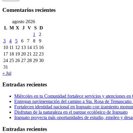
Comentarios recientes
agosto 2026
L
M
X
J
V
S
D
1
2
3
4
5
6
7
8
9
10
11
12
13
14
15
16
17
18
19
20
21
22
23
24
25
26
27
28
29
30
31
« Jul
Entradas recientes
Miércoles en tu Comunidad fortalece servicios y atenciones en
Entregan pavimentación del camino a Sta. Rosa de Temascatio 
Fortalecen identidad nacional en Irapuato con izamiento monum
Disfrutan de la naturaleza en el parque ecológico de Irapuato
Irapuato proyecta más oportunidades de estudio, empleo y desar
Entradas recientes