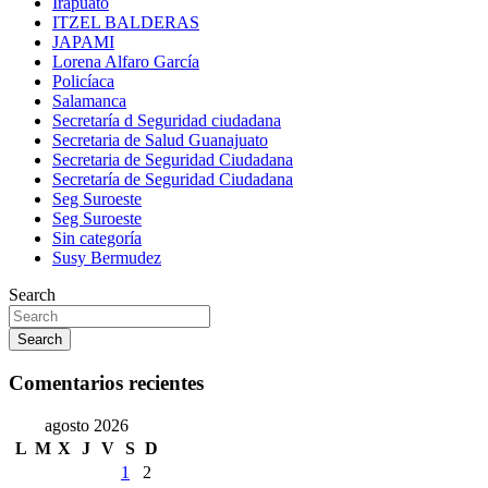
Irapuato
ITZEL BALDERAS
JAPAMI
Lorena Alfaro García
Policíaca
Salamanca
Secretaría d Seguridad ciudadana
Secretaria de Salud Guanajuato
Secretaria de Seguridad Ciudadana
Secretaría de Seguridad Ciudadana
Seg Suroeste
Seg Suroeste
Sin categoría
Susy Bermudez
Search
Search
Comentarios recientes
agosto 2026
L
M
X
J
V
S
D
1
2