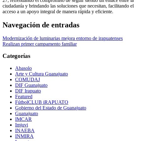
27, refrendando el compromiso de seguir siendo un enlace entre la
ciudadanía y brindando las soluciones que necesitan, facilitando el
acceso a un apoyo integral de manera rápida y eficiente.
Navegación de entradas
Modernización de luminarias mejora entorno de irapuatenses
Realizan primer campamento familiar
Categorías
Abasolo
Arte y Cultura Guanajuato
COMUDAJ
DIF Guanajuato
DIF Irapuato
Featured
FútbolCLUB iRAPUATO
Gobierno del Estado de Guanajuato
Guanajuato
IMCAR
Imjuvi
INAEBA
INMIRA