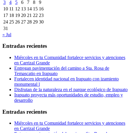
3
4
5
6
7
8
9
10
11
12
13
14
15
16
17
18
19
20
21
22
23
24
25
26
27
28
29
30
31
« Jul
Entradas recientes
Miércoles en tu Comunidad fortalece servicios y atenciones
en Carrizal Grande
Entregan pavimentación del camino a Sta. Rosa de
Temascatio en Irapuato
Fortalecen identidad nacional en Irapuato con izamiento
monumental l
Disfrutan de la naturaleza en el parque ecológico de Irapuato
Irapuato proyecta más oportunidades de estudio, empleo y
desarrollo
Entradas recientes
Miércoles en tu Comunidad fortalece servicios y atenciones
en Carrizal Grande