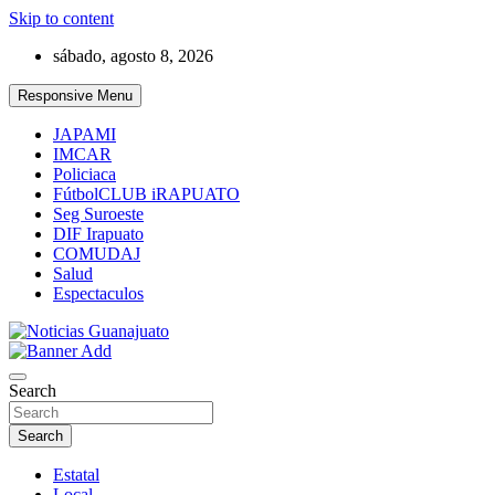
Skip to content
sábado, agosto 8, 2026
Responsive Menu
JAPAMI
IMCAR
Policiaca
FútbolCLUB iRAPUATO
Seg Suroeste
DIF Irapuato
COMUDAJ
Salud
Espectaculos
Noticias Guanajuato
Search
Search
Estatal
Local