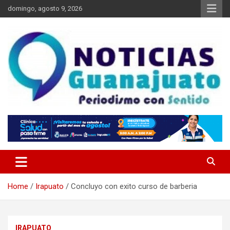
Skip
domingo, agosto 9, 2026
to
content
Noticias Guanajuato
Home
Irapuato
Concluyo con exito curso de barberia
IRAPUATO