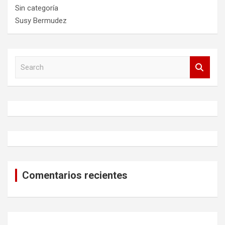
Sin categoría
Susy Bermudez
S
e
a
r
c
h
Comentarios recientes