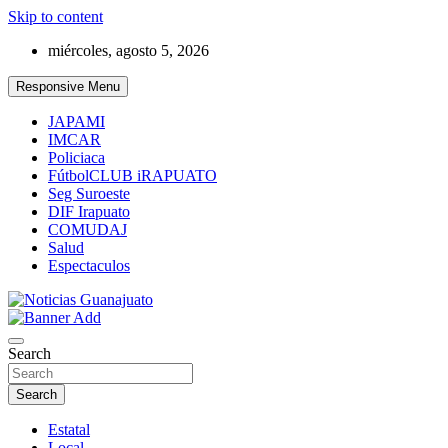
Skip to content
miércoles, agosto 5, 2026
Responsive Menu
JAPAMI
IMCAR
Policiaca
FútbolCLUB iRAPUATO
Seg Suroeste
DIF Irapuato
COMUDAJ
Salud
Espectaculos
Noticias Guanajuato
Search
Search
Estatal
Local