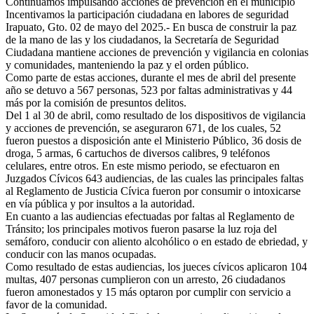
Continuamos impulsando acciones de prevención en el municipio
Incentivamos la participación ciudadana en labores de seguridad
Irapuato, Gto. 02 de mayo del 2025.- En busca de construir la paz
de la mano de las y los ciudadanos, la Secretaría de Seguridad
Ciudadana mantiene acciones de prevención y vigilancia en colonias
y comunidades, manteniendo la paz y el orden público.
Como parte de estas acciones, durante el mes de abril del presente
año se detuvo a 567 personas, 523 por faltas administrativas y 44
más por la comisión de presuntos delitos.
Del 1 al 30 de abril, como resultado de los dispositivos de vigilancia
y acciones de prevención, se aseguraron 671, de los cuales, 52
fueron puestos a disposición ante el Ministerio Público, 36 dosis de
droga, 5 armas, 6 cartuchos de diversos calibres, 9 teléfonos
celulares, entre otros. En este mismo periodo, se efectuaron en
Juzgados Cívicos 643 audiencias, de las cuales las principales faltas
al Reglamento de Justicia Cívica fueron por consumir o intoxicarse
en vía pública y por insultos a la autoridad.
En cuanto a las audiencias efectuadas por faltas al Reglamento de
Tránsito; los principales motivos fueron pasarse la luz roja del
semáforo, conducir con aliento alcohólico o en estado de ebriedad, y
conducir con las manos ocupadas.
Como resultado de estas audiencias, los jueces cívicos aplicaron 104
multas, 407 personas cumplieron con un arresto, 26 ciudadanos
fueron amonestados y 15 más optaron por cumplir con servicio a
favor de la comunidad.