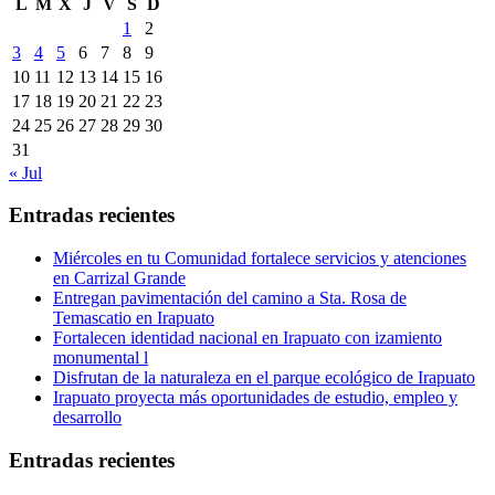
L
M
X
J
V
S
D
1
2
3
4
5
6
7
8
9
10
11
12
13
14
15
16
17
18
19
20
21
22
23
24
25
26
27
28
29
30
31
« Jul
Entradas recientes
Miércoles en tu Comunidad fortalece servicios y atenciones
en Carrizal Grande
Entregan pavimentación del camino a Sta. Rosa de
Temascatio en Irapuato
Fortalecen identidad nacional en Irapuato con izamiento
monumental l
Disfrutan de la naturaleza en el parque ecológico de Irapuato
Irapuato proyecta más oportunidades de estudio, empleo y
desarrollo
Entradas recientes