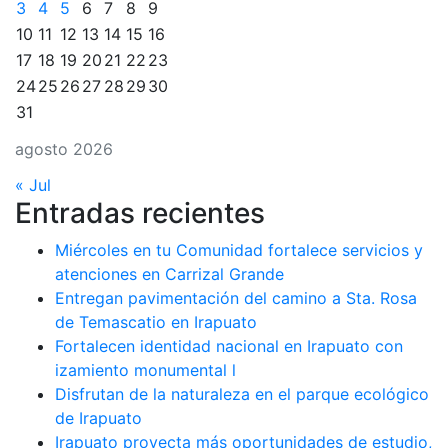
3
4
5
6
7
8
9
10
11
12
13
14
15
16
17
18
19
20
21
22
23
24
25
26
27
28
29
30
31
agosto 2026
« Jul
Entradas recientes
Miércoles en tu Comunidad fortalece servicios y
atenciones en Carrizal Grande
Entregan pavimentación del camino a Sta. Rosa
de Temascatio en Irapuato
Fortalecen identidad nacional en Irapuato con
izamiento monumental l
Disfrutan de la naturaleza en el parque ecológico
de Irapuato
Irapuato proyecta más oportunidades de estudio,