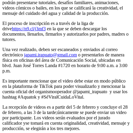
podrán presentarse tutoriales, desafíos familiares, animaciones,
videos cómicos o bailes, en los que se calificará la creatividad, el
mensaje del cuidado del agua y calidad de la producción.
El proceso de inscripción es a
través de la liga de
drive
https://n9.cl/j3mf3
en
la que
se deben descargar los
documentos, llenarlos, firma
rlos
y autoriza
rlos
por padres
, madres
o
tutore
s.
U
na vez realizado, deben ser escaneados y enviados al correo
electrónico
japami.irapuato@gmail.com
o presentarlos
de manera
física en oficinas del área de Comunicación Socia
l,
ubicadas en
blv
d
. Juan José Torres Landa #1720 en horario de 9:00 a
.
m
.
a 3:00
p
.
m
.
Es importante mencionar que el video debe estar en modo público
en la plataforma de
TikTok
para poder visualizarlo y mencionar la
cuenta ofic
ial del
organismo
operador
@j
apami_
irapuato y
usar los
hashtag #Aquatok y #SéViralCuidaLoVital.
La recepción de videos es a partir del
5
de febrero y concluye el 28
de febrero
,
a las 3 de la tarde
;
únicamente se puede enviar un video
por participante
. L
os videos serán evaluados por el jurado
calificador
y
se tomará
en cuenta originalidad, creatividad, mensaje y
producción, se
elegirán
a los tres mejore
s.