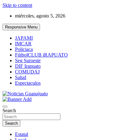
Skip to content
miércoles, agosto 5, 2026
Responsive Menu
JAPAMI
IMCAR
Policiaca
FútbolCLUB iRAPUATO
Seg Suroeste
DIF Irapuato
COMUDAJ
Salud
Espectaculos
Noticias Guanajuato
Search
Search
Estatal
Local