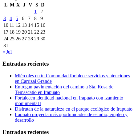
L
M
X
J
V
S
D
1
2
3
4
5
6
7
8
9
10
11
12
13
14
15
16
17
18
19
20
21
22
23
24
25
26
27
28
29
30
31
« Jul
Entradas recientes
Miércoles en tu Comunidad fortalece servicios y atenciones
en Carrizal Grande
Entregan pavimentación del camino a Sta. Rosa de
Temascatio en Irapuato
Fortalecen identidad nacional en Irapuato con izamiento
monumental l
Disfrutan de la naturaleza en el parque ecológico de Irapuato
Irapuato proyecta más oportunidades de estudio, empleo y
desarrollo
Entradas recientes