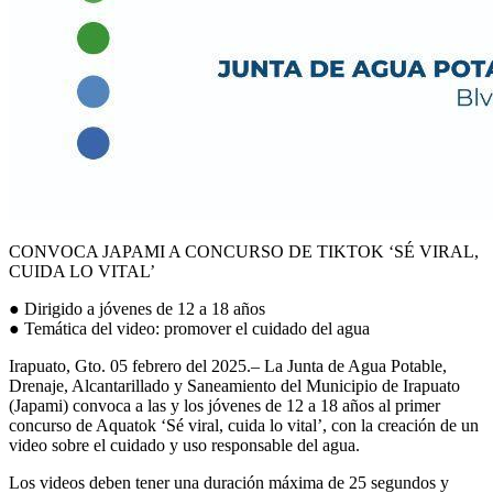
CONVOCA
JAPAMI A CONCURSO DE TIKTOK
‘
SÉ
VIRAL,
CUIDA LO VITAL
’
●
Dirigido a jóvenes de 12 a 18
años
●
Te
mática del video
:
promover el cuidado del agua
Irapuato,
Gto
. 05
febrero del 2025.
– La Junta de Agua Potable,
Drenaje, Alcantarillado y Saneamiento del Municipio de Irapuato
(
Japami
) convoca a l
as y los jóvenes de 12 a 18
años al primer
concurso de
A
quatok
‘
Sé viral, cuida lo vital
’
,
con la creación de un
video sobre el cuidado y uso responsable del agua.
Los videos deben tener una duración máxima de 25 segundos y