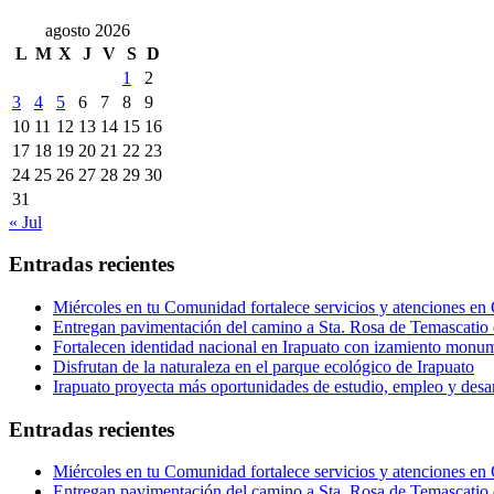
agosto 2026
L
M
X
J
V
S
D
1
2
3
4
5
6
7
8
9
10
11
12
13
14
15
16
17
18
19
20
21
22
23
24
25
26
27
28
29
30
31
« Jul
Entradas recientes
Miércoles en tu Comunidad fortalece servicios y atenciones en
Entregan pavimentación del camino a Sta. Rosa de Temascatio 
Fortalecen identidad nacional en Irapuato con izamiento monum
Disfrutan de la naturaleza en el parque ecológico de Irapuato
Irapuato proyecta más oportunidades de estudio, empleo y desar
Entradas recientes
Miércoles en tu Comunidad fortalece servicios y atenciones en
Entregan pavimentación del camino a Sta. Rosa de Temascatio 