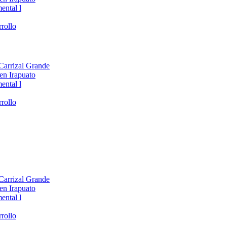
ental l
rollo
 Carrizal Grande
en Irapuato
ental l
rollo
 Carrizal Grande
en Irapuato
ental l
rollo