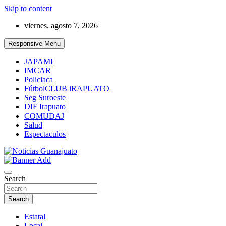
Skip to content
viernes, agosto 7, 2026
Responsive Menu
JAPAMI
IMCAR
Policiaca
FútbolCLUB iRAPUATO
Seg Suroeste
DIF Irapuato
COMUDAJ
Salud
Espectaculos
Noticias Guanajuato
Search
Search
Estatal
Local