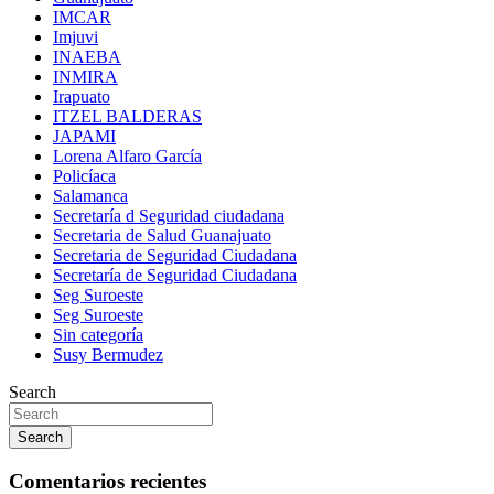
IMCAR
Imjuvi
INAEBA
INMIRA
Irapuato
ITZEL BALDERAS
JAPAMI
Lorena Alfaro García
Policíaca
Salamanca
Secretaría d Seguridad ciudadana
Secretaria de Salud Guanajuato
Secretaria de Seguridad Ciudadana
Secretaría de Seguridad Ciudadana
Seg Suroeste
Seg Suroeste
Sin categoría
Susy Bermudez
Search
Search
Comentarios recientes