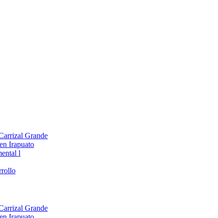
 Carrizal Grande
en Irapuato
ental l
rollo
 Carrizal Grande
en Irapuato