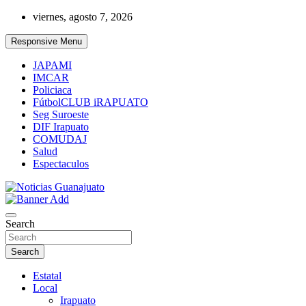
Skip
viernes, agosto 7, 2026
to
content
Responsive Menu
JAPAMI
IMCAR
Policiaca
FútbolCLUB iRAPUATO
Seg Suroeste
DIF Irapuato
COMUDAJ
Salud
Espectaculos
Noticias Guanajuato
Search
Search
Estatal
Local
Irapuato