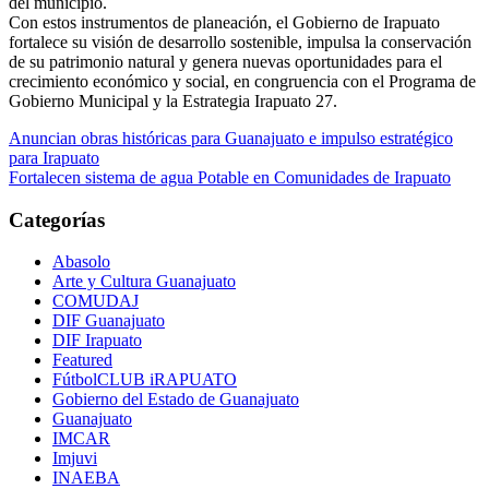
del municipio.
Con estos instrumentos de planeación, el Gobierno de Irapuato
fortalece su visión de desarrollo sostenible, impulsa la conservación
de su patrimonio natural y genera nuevas oportunidades para el
crecimiento económico y social, en congruencia con el Programa de
Gobierno Municipal y la Estrategia Irapuato 27.
Navegación
Anuncian obras históricas para Guanajuato e impulso estratégico
para Irapuato
de
Fortalecen sistema de agua Potable en Comunidades de Irapuato
entradas
Categorías
Abasolo
Arte y Cultura Guanajuato
COMUDAJ
DIF Guanajuato
DIF Irapuato
Featured
FútbolCLUB iRAPUATO
Gobierno del Estado de Guanajuato
Guanajuato
IMCAR
Imjuvi
INAEBA