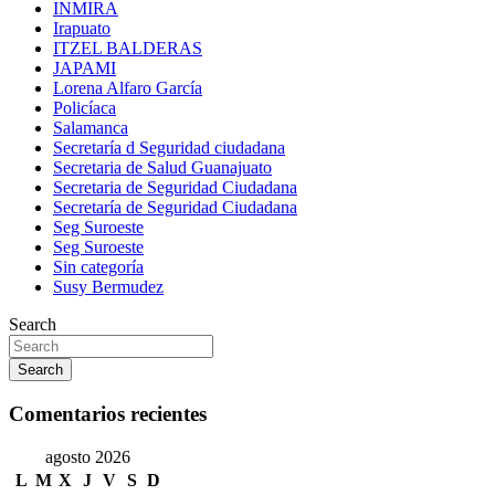
INMIRA
Irapuato
ITZEL BALDERAS
JAPAMI
Lorena Alfaro García
Policíaca
Salamanca
Secretaría d Seguridad ciudadana
Secretaria de Salud Guanajuato
Secretaria de Seguridad Ciudadana
Secretaría de Seguridad Ciudadana
Seg Suroeste
Seg Suroeste
Sin categoría
Susy Bermudez
Search
Search
Comentarios recientes
agosto 2026
L
M
X
J
V
S
D