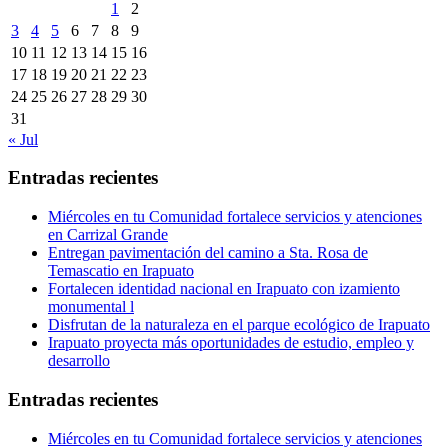
1
2
3
4
5
6
7
8
9
10
11
12
13
14
15
16
17
18
19
20
21
22
23
24
25
26
27
28
29
30
31
« Jul
Entradas recientes
Miércoles en tu Comunidad fortalece servicios y atenciones
en Carrizal Grande
Entregan pavimentación del camino a Sta. Rosa de
Temascatio en Irapuato
Fortalecen identidad nacional en Irapuato con izamiento
monumental l
Disfrutan de la naturaleza en el parque ecológico de Irapuato
Irapuato proyecta más oportunidades de estudio, empleo y
desarrollo
Entradas recientes
Miércoles en tu Comunidad fortalece servicios y atenciones