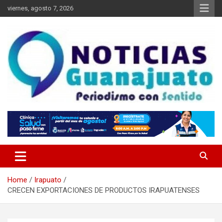
Skip
viernes, agosto 7, 2026
to
content
Noticias Guanajuato
Home
Irapuato
CRECEN EXPORTACIONES DE PRODUCTOS IRAPUATENSES