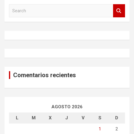
S
e
a
r
c
h
Comentarios recientes
AGOSTO 2026
L
M
X
J
V
S
D
1
2