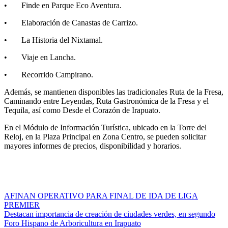
• Finde en Parque Eco Aventura.
• Elaboración de Canastas de Carrizo.
• La Historia del Nixtamal.
• Viaje en Lancha.
• Recorrido Campirano.
Además, se mantienen disponibles las tradicionales Ruta de la Fresa,
Caminando entre Leyendas, Ruta Gastronómica de la Fresa y el
Tequila, así como Desde el Corazón de Irapuato.
En el Módulo de Información Turística, ubicado en la Torre del
Reloj, en la Plaza Principal en Zona Centro, se pueden solicitar
mayores informes de precios, disponibilidad y horarios.
Navegación
AFINAN OPERATIVO PARA FINAL DE IDA DE LIGA
PREMIER
de
Destacan importancia de creación de ciudades verdes, en segundo
entradas
Foro Hispano de Arboricultura en Irapuato