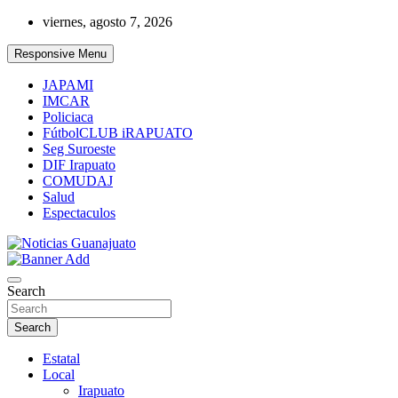
Skip
viernes, agosto 7, 2026
to
content
Responsive Menu
JAPAMI
IMCAR
Policiaca
FútbolCLUB iRAPUATO
Seg Suroeste
DIF Irapuato
COMUDAJ
Salud
Espectaculos
Noticias Guanajuato
Search
Search
Estatal
Local
Irapuato