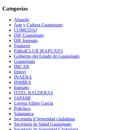
Categorías
Abasolo
Arte y Cultura Guanajuato
COMUDAJ
DIF Guanajuato
DIF Irapuato
Featured
FútbolCLUB iRAPUATO
Gobierno del Estado de Guanajuato
Guanajuato
IMCAR
Imjuvi
INAEBA
INMIRA
Irapuato
ITZEL BALDERAS
JAPAMI
Lorena Alfaro García
Policíaca
Salamanca
Secretaría d Seguridad ciudadana
Secretaria de Salud Guanajuato
Secretaria de Seguridad Ciudadana