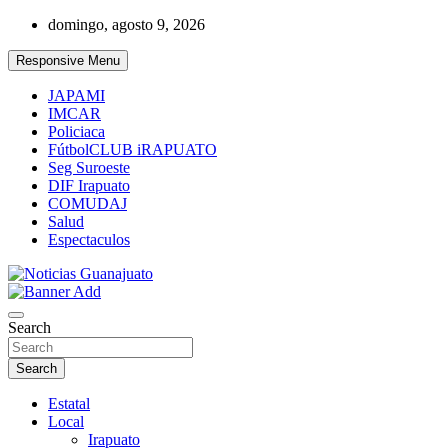
Skip
domingo, agosto 9, 2026
to
content
Responsive Menu
JAPAMI
IMCAR
Policiaca
FútbolCLUB iRAPUATO
Seg Suroeste
DIF Irapuato
COMUDAJ
Salud
Espectaculos
Noticias Guanajuato
Search
Search
Estatal
Local
Irapuato