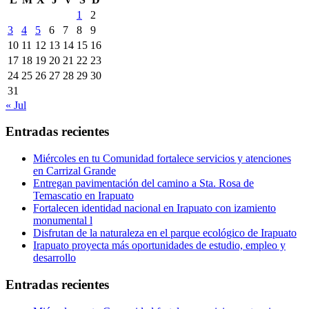
1
2
3
4
5
6
7
8
9
10
11
12
13
14
15
16
17
18
19
20
21
22
23
24
25
26
27
28
29
30
31
« Jul
Entradas recientes
Miércoles en tu Comunidad fortalece servicios y atenciones
en Carrizal Grande
Entregan pavimentación del camino a Sta. Rosa de
Temascatio en Irapuato
Fortalecen identidad nacional en Irapuato con izamiento
monumental l
Disfrutan de la naturaleza en el parque ecológico de Irapuato
Irapuato proyecta más oportunidades de estudio, empleo y
desarrollo
Entradas recientes