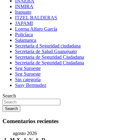
INAEBA
INMIRA
Irapuato
ITZEL BALDERAS
JAPAMI
Lorena Alfaro García
Policíaca
Salamanca
Secretaría d Seguridad ciudadana
Secretaria de Salud Guanajuato
Secretaria de Seguridad Ciudadana
Secretaría de Seguridad Ciudadana
Seg Suroeste
Seg Suroeste
Sin categoría
Susy Bermudez
Search
Search
Comentarios recientes
agosto 2026
L
M
X
J
V
S
D