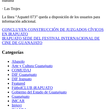
mañana
· Las Trojes
La línea “Aquatel 073” queda a disposición de los usuarios para
información adicional.
Navegación
CONCLUYEN CONSTRUCCIÓN DE JUZGADOS CÍVICOS
EN IRAPUATO
de
IRAPUATO SEDE DEL FESTIVAL INTERNACIONAL DE
entradas
CINE DE GUANAJATO
Categorías
Abasolo
Arte y Cultura Guanajuato
COMUDAJ
DIF Guanajuato
DIF Irapuato
Featured
FútbolCLUB iRAPUATO
Gobierno del Estado de Guanajuato
Guanajuato
IMCAR
Imjuvi