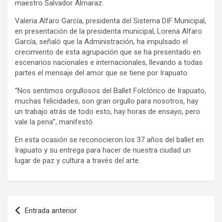
maestro Salvador Almaraz.
Valeria Alfaro García, presidenta del Sistema DIF Municipal,
en presentación de la presidenta municipal, Lorena Alfaro
García, seña
ló que la Administración,
ha impulsado el
crecimiento de esta agrupación que se ha presentado en
escenarios nacionales e internacionales, llevando
a todas
partes
el mens
aje del amor que se tiene por Irapuato.
“Nos sen
timos orgullosos del Ballet Folc
lórico de Irapuato,
muchas felicidades, son gran orgullo para nosotros, hay
un trabajo atrás de todo esto, hay horas de ensayo, pero
vale la pena”, manifestó.
En esta ocasión s
e reconocieron los 37 años del b
allet en
Irapuato y su entrega para hacer de nuestra ciudad un
lugar de paz y cultura a través del arte.
Navegación
Entrada anterior
de