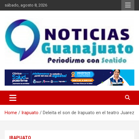
Skip
sábado, agosto 8, 2026
to
content
Noticias Guanajuato
Home
Irapuato
Deleita el son de Irapuato en el teatro Juarez
IRAPUATO