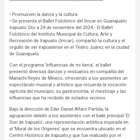
•
Promueven la danza y la cultura
•
Se presenta el Ballet Folclórico del
Imcar
en Guanajuato
Irapuato
Gto
a 24 de noviembre del 2024.-
El Ballet
Folc
lórico del Instituto Municipal de Cultura, Arte y
Recreación de Irapuato (
Imcar
)
,
compartió la cultura y el
orgullo de ser
irapuatense
en el Teatro Juárez en la ciudad
de Guanajuato.
Con el programa ‘
Influencias de mi t
ierra’, el ballet
presentó diversas danzas y vestuarios en compañía del
Mariachi Reyes de México, ofreciendo a los asistentes un
espectáculo musical y artísti
co que recuerda la vocación
agrí
cola de
l
municipio, su gastronomía, el mestizaje y las
influencias que ha recibido de estados vecinos.
Bajo la dirección de Eder Daniel Alfaro Partida, la
agrupación deleitó a los
asistentes
con el baile principal ‘El
Son de Irapuato’, una representación artística inspirada en
el ‘Mural de los Orígenes’ que se encuentra ubicado en el
Centro Histórico de Irapuato
,
y que fue realizado por el