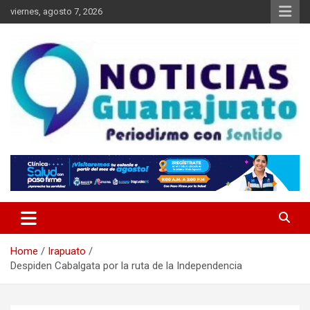
Skip
viernes, agosto 7, 2026
to
content
Noticias Guanajuato
Home
Irapuato
Despiden Cabalgata por la ruta de la Independencia