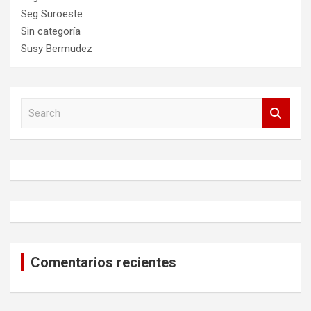
Seg Suroeste
Sin categoría
Susy Bermudez
S
e
a
r
c
h
Comentarios recientes