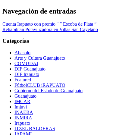
Navegación de entradas
Cuenta Irapuato con premio ¨´” Escoba de Plata “
Rehabilitan Potavilizadora en Villas San Cayetano
Categorías
Abasolo
Arte y Cultura Guanajuato
COMUDAJ
DIF Guanajuato
DIF Irapuato
Featured
FútbolCLUB iRAPUATO
Gobierno del Estado de Guanajuato
Guanajuato
IMCAR
Imjuvi
INAEBA
INMIRA
Irapuato
ITZEL BALDERAS
JAPAMI