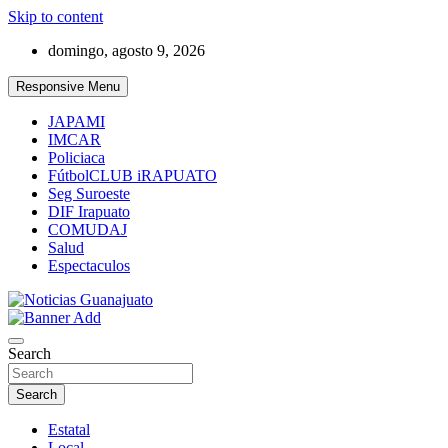
Skip to content
domingo, agosto 9, 2026
Responsive Menu
JAPAMI
IMCAR
Policiaca
FútbolCLUB iRAPUATO
Seg Suroeste
DIF Irapuato
COMUDAJ
Salud
Espectaculos
Noticias Guanajuato
Search
Search
Estatal
Local