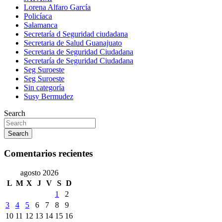
Lorena Alfaro García
Policíaca
Salamanca
Secretaría d Seguridad ciudadana
Secretaria de Salud Guanajuato
Secretaria de Seguridad Ciudadana
Secretaría de Seguridad Ciudadana
Seg Suroeste
Seg Suroeste
Sin categoría
Susy Bermudez
Search
Search
Comentarios recientes
agosto 2026
L
M
X
J
V
S
D
1
2
3
4
5
6
7
8
9
10
11
12
13
14
15
16