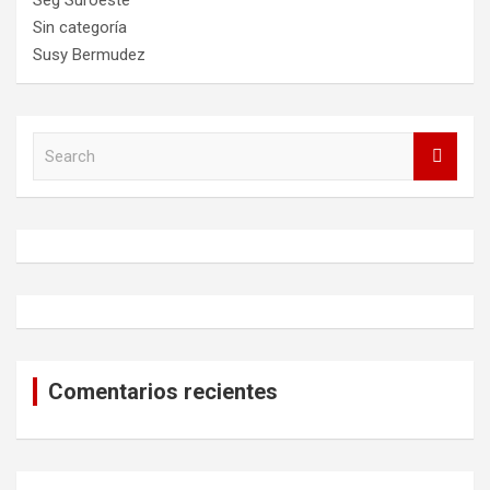
Seg Suroeste
Sin categoría
Susy Bermudez
S
e
a
r
c
h
Comentarios recientes