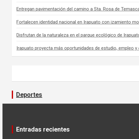
Entregan pavimentación del camino a Sta. Rosa de Temasca
Fortalecen identidad nacional en Irapuato con izamiento mo
Disfrutan de la naturaleza en el parque ecológico de Irapuat
Irapuato proyecta más oportunidades de estudio, empleo y 
Deportes
Entradas recientes