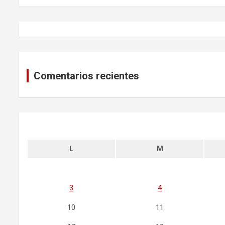
Comentarios recientes
L
M
3
4
10
11