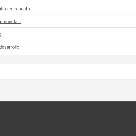
tio en Irapuato
numental l
o
desarrollo