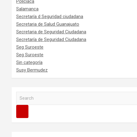
Policíaca
Salamanca
Secretaría d Seguridad ciudadana
Secretaria de Salud Guanajuato
Secretaria de Seguridad Ciudadana
Secretaría de Seguridad Ciudadana
Seg Suroeste
Seg Suroeste
Sin categoría
Susy Bermudez
S
e
a
r
c
h