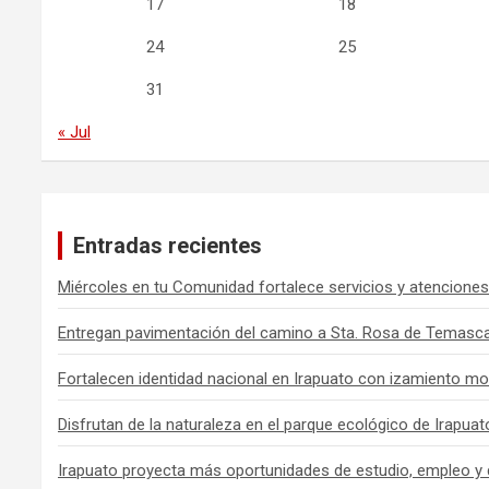
17
18
24
25
31
« Jul
Entradas recientes
Miércoles en tu Comunidad fortalece servicios y atenciones
Entregan pavimentación del camino a Sta. Rosa de Temasca
Fortalecen identidad nacional en Irapuato con izamiento mo
Disfrutan de la naturaleza en el parque ecológico de Irapuat
Irapuato proyecta más oportunidades de estudio, empleo y 