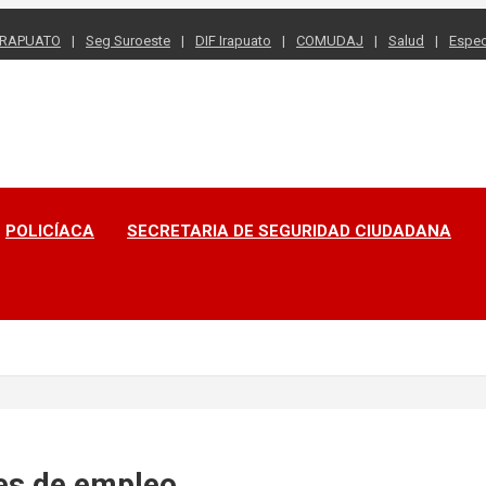
 iRAPUATO
Seg Suroeste
DIF Irapuato
COMUDAJ
Salud
Espec
POLICÍACA
SECRETARIA DE SEGURIDAD CIUDADANA
tes de empleo