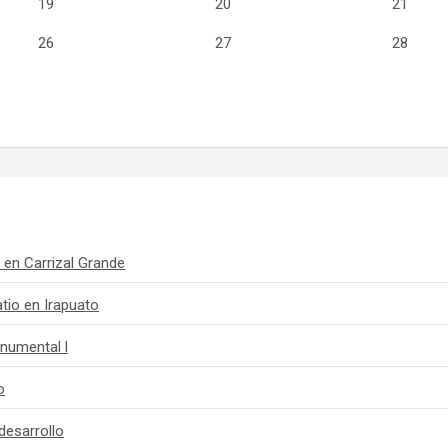
19
20
21
26
27
28
 en Carrizal Grande
tio en Irapuato
numental l
o
desarrollo