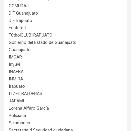
COMUDAJ
DIF Guanajuato
DIF Irapuato
Featured
FútbolCLUB iRAPUATO
Gobierno del Estado de Guanajuato
Guanajuato
IMCAR
Imjuvi
INAEBA
INMIRA
Irapuato
ITZEL BALDERAS
JAPAMI
Lorena Alfaro García
Policíaca
Salamanca
Secretaría d Seguridad ciudadana