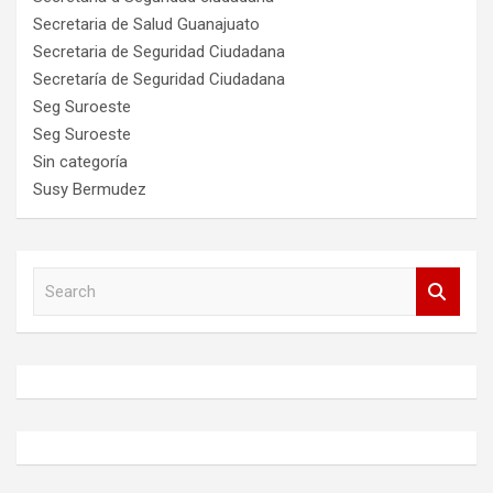
Secretaria de Salud Guanajuato
Secretaria de Seguridad Ciudadana
Secretaría de Seguridad Ciudadana
Seg Suroeste
Seg Suroeste
Sin categoría
Susy Bermudez
S
e
a
r
c
h