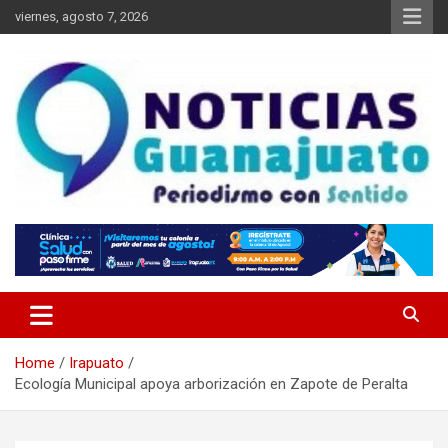
Skip
viernes, agosto 7, 2026
to
content
Noticias Guanajuato
Home
Irapuato
Ecología Municipal apoya arborización en Zapote de Peralta