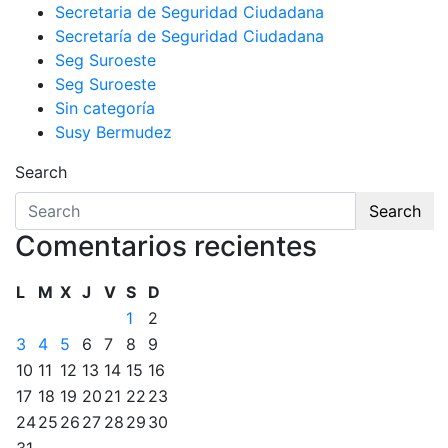
Secretaria de Seguridad Ciudadana
Secretaría de Seguridad Ciudadana
Seg Suroeste
Seg Suroeste
Sin categoría
Susy Bermudez
Search
Search
Comentarios recientes
L
M
X
J
V
S
D
1
2
3
4
5
6
7
8
9
10
11
12
13
14
15
16
17
18
19
20
21
22
23
24
25
26
27
28
29
30