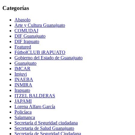
Categorías
Abasolo
Arte y Cultura Guanajuato
COMUDAJ
DIF Guanajuato
DIF Irapuato
Featured
FútbolCLUB iRAPUATO
Gobierno del Estado de Guanajuato
Guanajuato
IMCAR
Imjuvi
INAEBA
INMIRA
Irapuato
ITZEL BALDERAS
JAPAMI
Lorena Alfaro García
Policíaca
Salamanca
Secretaría d Seguridad ciudadana
Secretaria de Salud Guanajuato
Secretaría de Seguridad Ciudadana