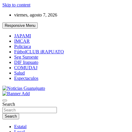
Skip to content
viernes, agosto 7, 2026
Responsive Menu
JAPAMI
IMCAR
Policiaca
FútbolCLUB iRAPUATO
Seg Suroeste
DIF Irapuato
COMUDAJ
Salud
Espectaculos
Noticias Guanajuato
Search
Search
Estatal
Local