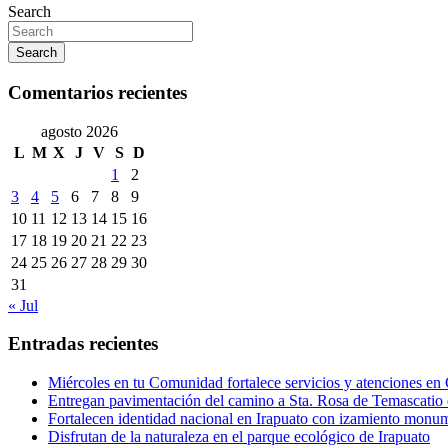
Search
Search
Comentarios recientes
agosto 2026
L
M
X
J
V
S
D
1
2
3
4
5
6
7
8
9
10
11
12
13
14
15
16
17
18
19
20
21
22
23
24
25
26
27
28
29
30
31
« Jul
Entradas recientes
Miércoles en tu Comunidad fortalece servicios y atenciones en
Entregan pavimentación del camino a Sta. Rosa de Temascatio 
Fortalecen identidad nacional en Irapuato con izamiento monum
Disfrutan de la naturaleza en el parque ecológico de Irapuato