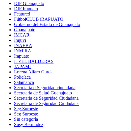
DIF Guanajuato
DIF Irapuato
Featured
FútbolCLUB iRAPUATO
Gobierno del Estado de Guanajuato
Guanajuato
IMCAR
Imjuvi
INAEBA
INMIRA
Irapuato
ITZEL BALDERAS
JAPAMI
Lorena Alfaro García
Policíaca
Salamanca
Secretaría d Seguridad ciudadana
Secretaria de Salud Guanajuato
Secretaría de Seguridad Ciudadana
Secretaria de Seguridad Ciudadana
Seg Suroeste
Seg Suroeste
Sin categoría
Susy Bermudez