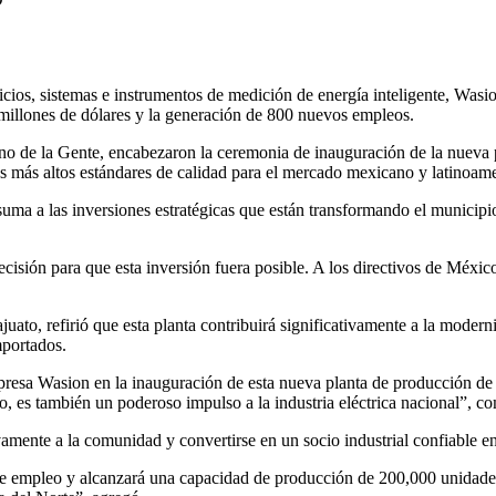
vicios, sistemas e instrumentos de medición de energía inteligente, Was
 millones de dólares y la generación de 800 nuevos empleos.
 de la Gente, encabezaron la ceremonia de inauguración de la nueva pla
s más altos estándares de calidad para el mercado mexicano y latinoam
suma a las inversiones estratégicas que están transformando el municipi
sión para que esta inversión fuera posible. A los directivos de México 
 refirió que esta planta contribuirá significativamente a la modernizaci
mportados.
resa Wasion en la inauguración de esta nueva planta de producción de tr
o, es también un poderoso impulso a la industria eléctrica nacional”, co
amente a la comunidad y convertirse en un socio industrial confiable e
 empleo y alcanzará una capacidad de producción de 200,000 unidades. E