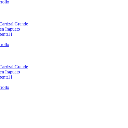
rollo
 Carrizal Grande
en Irapuato
ental l
rollo
 Carrizal Grande
en Irapuato
ental l
rollo