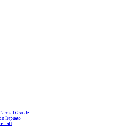
 Carrizal Grande
en Irapuato
ental l