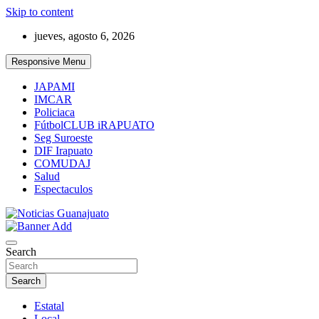
Skip to content
jueves, agosto 6, 2026
Responsive Menu
JAPAMI
IMCAR
Policiaca
FútbolCLUB iRAPUATO
Seg Suroeste
DIF Irapuato
COMUDAJ
Salud
Espectaculos
Noticias Guanajuato
Search
Search
Estatal
Local