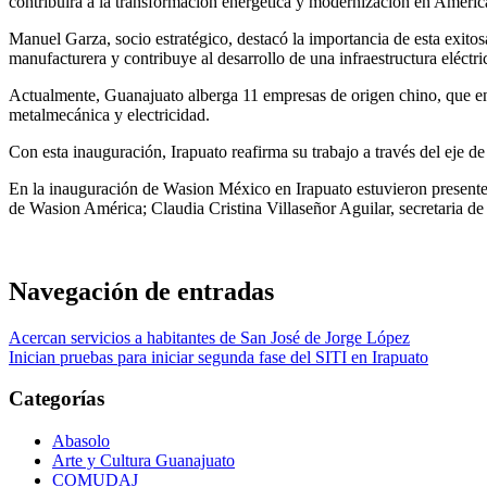
contribuirá a la transformación energética y modernización en Améric
Manuel Garza, socio estratégico, destacó la importancia de esta exit
manufacturera y contribuye al desarrollo de una infraestructura eléctri
Actualmente, Guanajuato alberga 11 empresas de origen chino, que en
metalmecánica y electricidad.
Con esta inauguración, Irapuato reafirma su trabajo a través del eje de
En la inauguración de Wasion México en Irapuato estuvieron presen
de Wasion América; Claudia Cristina Villaseñor Aguilar, secretaria de
Navegación de entradas
Acercan servicios a habitantes de San José de Jorge López
Inician pruebas para iniciar segunda fase del SITI en Irapuato
Categorías
Abasolo
Arte y Cultura Guanajuato
COMUDAJ