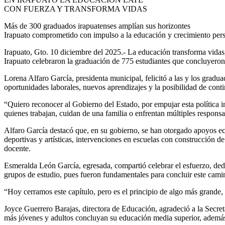
CON FUERZA Y TRANSFORMA VIDAS
Más de 300 graduados irapuatenses amplían sus horizontes
Irapuato comprometido con impulso a la educación y crecimiento per
Irapuato, Gto. 10 diciembre del 2025.- La educación transforma vidas
Irapuato celebraron la graduación de 775 estudiantes que concluyeron 
Lorena Alfaro García, presidenta municipal, felicitó a las y los gradu
oportunidades laborales, nuevos aprendizajes y la posibilidad de conti
“Quiero reconocer al Gobierno del Estado, por empujar esta política in
quienes trabajan, cuidan de una familia o enfrentan múltiples respons
Alfaro García destacó que, en su gobierno, se han otorgado apoyos ec
deportivas y artísticas, intervenciones en escuelas con construcción d
docente.
Esmeralda León García, egresada, compartió celebrar el esfuerzo, dedi
grupos de estudio, pues fueron fundamentales para concluir este cami
“Hoy cerramos este capítulo, pero es el principio de algo más grande, 
Joyce Guerrero Barajas, directora de Educación, agradeció a la Secret
más jóvenes y adultos concluyan su educación media superior, además