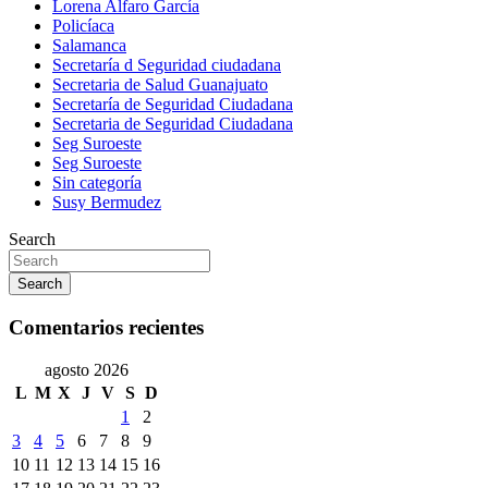
Lorena Alfaro García
Policíaca
Salamanca
Secretaría d Seguridad ciudadana
Secretaria de Salud Guanajuato
Secretaría de Seguridad Ciudadana
Secretaria de Seguridad Ciudadana
Seg Suroeste
Seg Suroeste
Sin categoría
Susy Bermudez
Search
Search
Comentarios recientes
agosto 2026
L
M
X
J
V
S
D
1
2
3
4
5
6
7
8
9
10
11
12
13
14
15
16