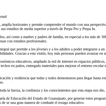
sonal
, amplía horizontes y permite comprender el mundo con una perspectiva 
sus estudios de media superior a través de Prepa Pro y Prepa In.
ados, así como a madres y padres de familia, en especial a los más de 3
nuar con estudios profesionales.
tegral que permite a los jóvenes y a los adultos a poder integrarse a un
abilidades. Gracias a esta visión, hoy más personas pueden avanzar en 
onómicos educativos, ampliado la red de internet en espacios públicos
e techos en patios, entregado materiales para mejorar el entorno escolar
cación y resiliencia que todas y todos demostraron para llegar hasta es
no.
toda la fuerza, la confianza y los conocimientos que esta etapa nos dio,
aría de Educación del Estado de Guanajuato, por generar estos programa
 de se una gran manera de combatir el rezago educativo.