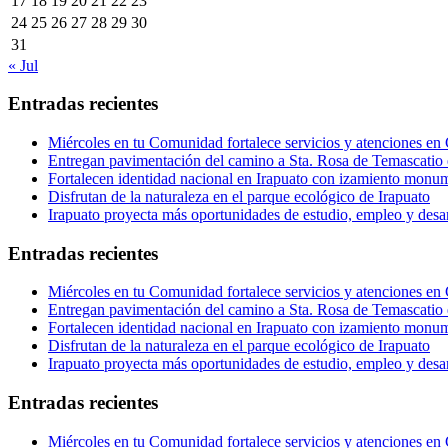
17
18
19
20
21
22
23
24
25
26
27
28
29
30
31
« Jul
Entradas recientes
Miércoles en tu Comunidad fortalece servicios y atenciones en
Entregan pavimentación del camino a Sta. Rosa de Temascatio 
Fortalecen identidad nacional en Irapuato con izamiento monum
Disfrutan de la naturaleza en el parque ecológico de Irapuato
Irapuato proyecta más oportunidades de estudio, empleo y desar
Entradas recientes
Miércoles en tu Comunidad fortalece servicios y atenciones en
Entregan pavimentación del camino a Sta. Rosa de Temascatio 
Fortalecen identidad nacional en Irapuato con izamiento monum
Disfrutan de la naturaleza en el parque ecológico de Irapuato
Irapuato proyecta más oportunidades de estudio, empleo y desar
Entradas recientes
Miércoles en tu Comunidad fortalece servicios y atenciones en