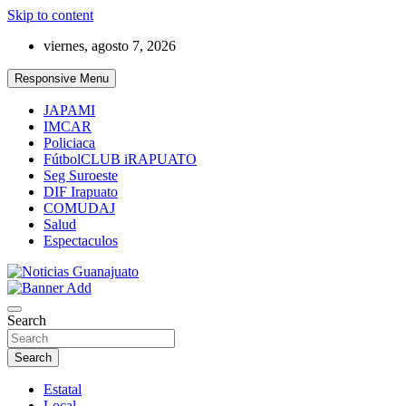
Skip to content
viernes, agosto 7, 2026
Responsive Menu
JAPAMI
IMCAR
Policiaca
FútbolCLUB iRAPUATO
Seg Suroeste
DIF Irapuato
COMUDAJ
Salud
Espectaculos
Noticias Guanajuato
Search
Search
Estatal
Local