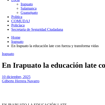
Irapuato
Salamanca
Guanajuato
Politica
COMUDAJ
Policíaca
Secretaria de Seguridad Ciudadana
Home
Irapuato
En Irapuato la educación late con fuerza y transforma vidas
Irapuato
En Irapuato la educación late c
10 diciembre, 2025
Gilberto Herrera Navarro
EN IRAPUATO LA EDUCACIÓN LATE