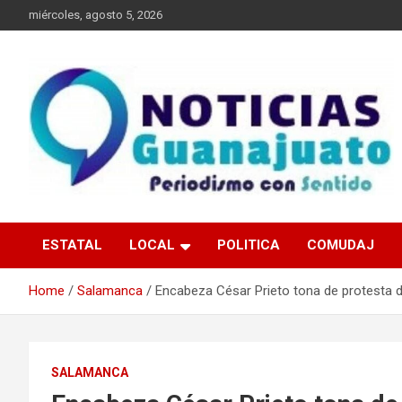
Skip
miércoles, agosto 5, 2026
to
content
Noticias Guanajuato
ESTATAL
LOCAL
POLITICA
COMUDAJ
Home
Salamanca
Encabeza César Prieto tona de protesta 
SALAMANCA