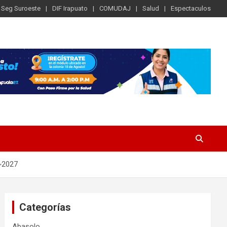
Seg Suroeste
DIF Irapuato
COMUDAJ
Salud
Espectaculos
 ~2027
Categorías
Abasolo