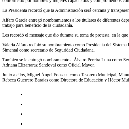
conformado por hombres y mujeres capacitados y comprometidos con l
La Presidenta recordó que la Administración será cercana y transparent
Alfaro García entregó nombramientos a los titulares de diferentes de
trabajo para beneficio de la ciudadanía.
Les recordó el mensaje que dio durante su toma de protesta, en la que 
Valeria Alfaro recibió su nombramiento como Presidenta del Sistem
Simental como secretario de Seguridad Ciudadana.
También se le entregó nombramiento a Álvaro Pereira Luna como Secr
Adriana Elizarraraz Sandoval como Oficial Mayor.
Junto a ellos, Miguel Ángel Fonseca como Tesorero Municipal, Manu
Rebeca Guerrero Barajas como Directora de Educación y Héctor Muñ