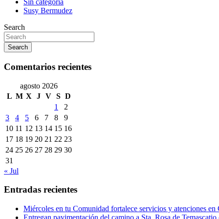
Sin categoría
Susy Bermudez
Search
Search
Comentarios recientes
agosto 2026
L
M
X
J
V
S
D
1
2
3
4
5
6
7
8
9
10
11
12
13
14
15
16
17
18
19
20
21
22
23
24
25
26
27
28
29
30
31
« Jul
Entradas recientes
Miércoles en tu Comunidad fortalece servicios y atenciones en
Entregan pavimentación del camino a Sta. Rosa de Temascatio 