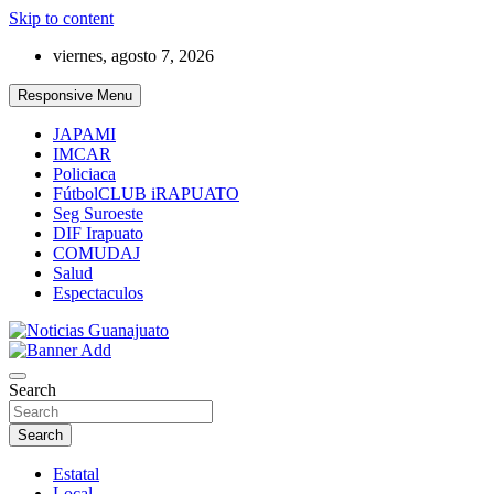
Skip to content
viernes, agosto 7, 2026
Responsive Menu
JAPAMI
IMCAR
Policiaca
FútbolCLUB iRAPUATO
Seg Suroeste
DIF Irapuato
COMUDAJ
Salud
Espectaculos
Noticias Guanajuato
Search
Search
Estatal
Local