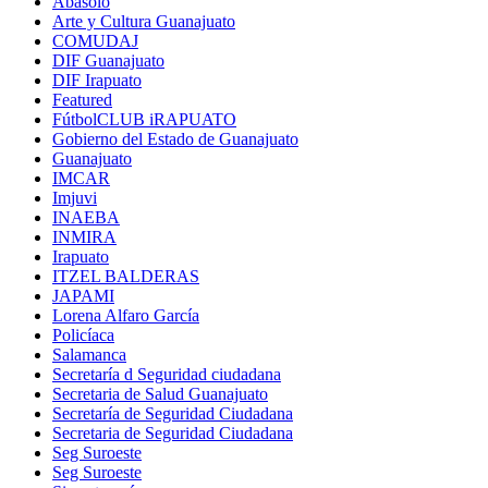
Abasolo
Arte y Cultura Guanajuato
COMUDAJ
DIF Guanajuato
DIF Irapuato
Featured
FútbolCLUB iRAPUATO
Gobierno del Estado de Guanajuato
Guanajuato
IMCAR
Imjuvi
INAEBA
INMIRA
Irapuato
ITZEL BALDERAS
JAPAMI
Lorena Alfaro García
Policíaca
Salamanca
Secretaría d Seguridad ciudadana
Secretaria de Salud Guanajuato
Secretaría de Seguridad Ciudadana
Secretaria de Seguridad Ciudadana
Seg Suroeste
Seg Suroeste