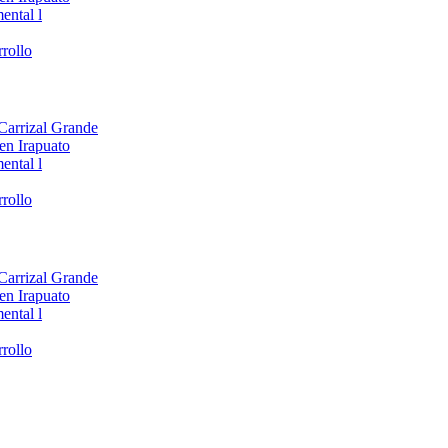
ental l
rollo
 Carrizal Grande
en Irapuato
ental l
rollo
 Carrizal Grande
en Irapuato
ental l
rollo