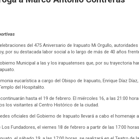
portivas
lebraciones del 475 Aniversario de Irapuato Mi Orgullo, autoridades
y, por su destacada labor social a lo largo de más de 40 años frent
bierno Municipal a las y los irapuatenses que, por su trayectoria ha
rapuato.
remonia eucarística a cargo del Obispo de Irapuato, Enrique Díaz Díaz
emplo del Hospitalito.
 continuarán hasta el 19 de febrero. El miércoles 16, a las 21:00 hora
s los visitantes al Centro Histórico de la ciudad.
as redes oficiales del Gobierno de Irapuato llevará a cabo el homenaj
 Los Fundadores, el viernes 18 de febrero a partir de las 17:00 horas
rapuato, el sábado 19, a las 17:00 horas, se realizará en el Teatro 