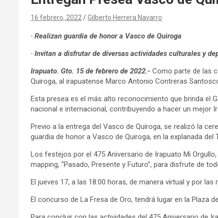
16 febrero, 2022
Gilberto Herrera Navarro
· Realizan guardia de honor a Vasco de Quiroga
· Invitan a disfrutar de diversas actividades culturales y de
Irapuato. Gto. 15 de febrero de 2022.-
Como parte de las ce
Quiroga, al irapuatense Marco Antonio Contreras Santosco
Esta presea es el más alto reconocimiento que brinda el Go
nacional e internacional, contribuyendo a hacer un mejor I
Previo a la entrega del Vasco de Quiroga, se realizó la ce
guardia de honor a Vasco de Quiroga, en la explanada del T
Los festejos por el 475 Aniversario de Irapuato Mi Orgullo,
mapping, “Pasado, Presente y Futuro”, para disfrute de todo
El jueves 17, a las 18:00 horas, de manera virtual y por l
El concurso de La Fresa de Oro, tendrá lugar en la Plaza de
Para concluir con las actividades del 475 Aniversario de I