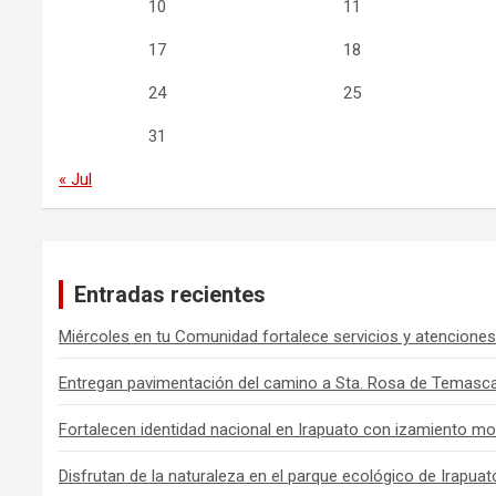
10
11
17
18
24
25
31
« Jul
Entradas recientes
Miércoles en tu Comunidad fortalece servicios y atenciones
Entregan pavimentación del camino a Sta. Rosa de Temasca
Fortalecen identidad nacional en Irapuato con izamiento mo
Disfrutan de la naturaleza en el parque ecológico de Irapuat