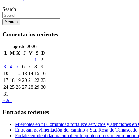
Search
Search
Comentarios recientes
agosto 2026
L
M
X
J
V
S
D
1
2
3
4
5
6
7
8
9
10
11
12
13
14
15
16
17
18
19
20
21
22
23
24
25
26
27
28
29
30
31
« Jul
Entradas recientes
Miércoles en tu Comunidad fortalece servicios y atenciones en
Entregan pavimentación del camino a Sta. Rosa de Temascatio 
Fortalecen identidad nacional en Irapuato con izamiento monum