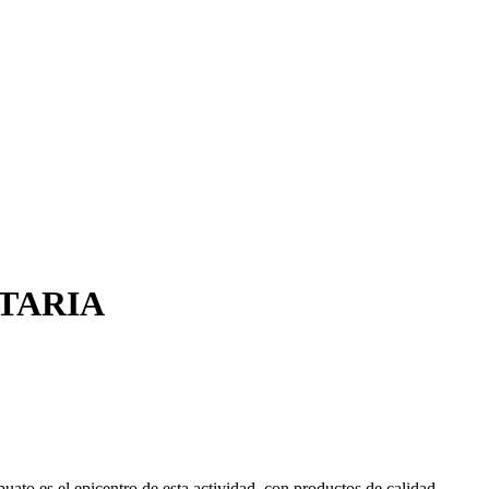
TARIA
uato es el epicentro de esta actividad, con productos de calidad