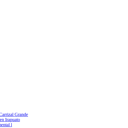
 Carrizal Grande
en Irapuato
ental l