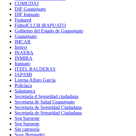
COMUDAJ
DIF Guanajuato
DIF Irapuato
Featured
FútbolCLUB iRAPUATO
Gobierno del Estado de Guanajuato
Guanajuato
IMCAR
Imjuvi
INAEBA
INMIRA
Irapuato
ITZEL BALDERAS
JAPAMI
Lorena Alfaro García
Policíaca
Salamanca
Secretaría d Seguridad ciudadana
Secretaria de Salud Guanajuato
Secretaria de Seguridad Ciudadana
Secretaría de Seguridad Ciudadana
Seg Suroeste
Seg Suroeste
Sin categoría
Susy Bermudez