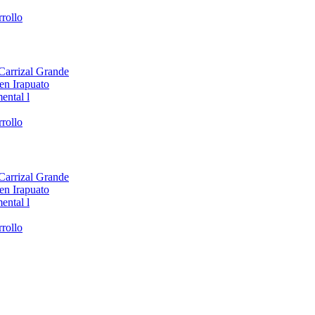
rollo
 Carrizal Grande
en Irapuato
ental l
rollo
 Carrizal Grande
en Irapuato
ental l
rollo