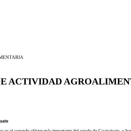
IMENTARIA
DE ACTIVIDAD AGROALIMEN
uato
 es el segundo clúster más importante del estado de Guanajuato, e Irap