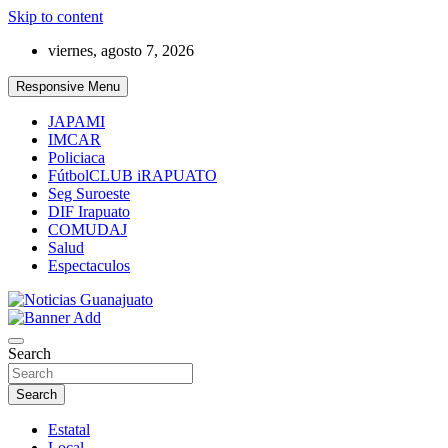
Skip to content
viernes, agosto 7, 2026
Responsive Menu
JAPAMI
IMCAR
Policiaca
FútbolCLUB iRAPUATO
Seg Suroeste
DIF Irapuato
COMUDAJ
Salud
Espectaculos
Noticias Guanajuato
Search
Search
Estatal
Local