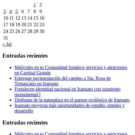
1
2
3
4
5
6
7
8
9
10
11
12
13
14
15
16
17
18
19
20
21
22
23
24
25
26
27
28
29
30
31
« Jul
Entradas recientes
Miércoles en tu Comunidad fortalece servicios y atenciones
en Carrizal Grande
Entregan pavimentación del camino a Sta. Rosa de
Temascatio en Irapuato
Fortalecen identidad nacional en Irapuato con izamiento
monumental l
Disfrutan de la naturaleza en el parque ecológico de Irapuato
Irapuato proyecta más oportunidades de estudio, empleo y
desarrollo
Entradas recientes
Miércoles en tu Comunidad fortalece servicios y atenciones