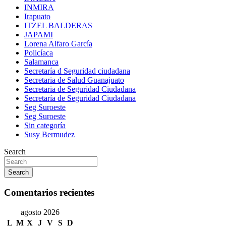
INMIRA
Irapuato
ITZEL BALDERAS
JAPAMI
Lorena Alfaro García
Policíaca
Salamanca
Secretaría d Seguridad ciudadana
Secretaria de Salud Guanajuato
Secretaria de Seguridad Ciudadana
Secretaría de Seguridad Ciudadana
Seg Suroeste
Seg Suroeste
Sin categoría
Susy Bermudez
Search
Search
Comentarios recientes
agosto 2026
L
M
X
J
V
S
D