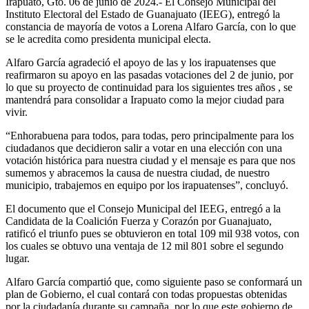
Irapuato, Gto. 06 de junio de 2024.- El Consejo Municipal del
Instituto Electoral del Estado de Guanajuato (IEEG), entregó la
constancia de mayoría de votos a Lorena Alfaro García, con lo que
se le acredita como presidenta municipal electa.
Alfaro García agradeció el apoyo de las y los irapuatenses que
reafirmaron su apoyo en las pasadas votaciones del 2 de junio, por
lo que su proyecto de continuidad para los siguientes tres años , se
mantendrá para consolidar a Irapuato como la mejor ciudad para
vivir.
“Enhorabuena para todos, para todas, pero principalmente para los
ciudadanos que decidieron salir a votar en una elección con una
votación histórica para nuestra ciudad y el mensaje es para que nos
sumemos y abracemos la causa de nuestra ciudad, de nuestro
municipio, trabajemos en equipo por los irapuatenses”, concluyó.
El documento que el Consejo Municipal del IEEG, entregó a la
Candidata de la Coalición Fuerza y Corazón por Guanajuato,
ratificó el triunfo pues se obtuvieron en total 109 mil 938 votos, con
los cuales se obtuvo una ventaja de 12 mil 801 sobre el segundo
lugar.
Alfaro García compartió que, como siguiente paso se conformará un
plan de Gobierno, el cual contará con todas propuestas obtenidas
por la ciudadanía durante su campaña, por lo que este gobierno de