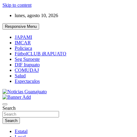
Skip to content
lunes, agosto 10, 2026
Responsive Menu
JAPAMI
IMCAR
Policiaca
FútbolCLUB iRAPUATO
Seg Suroeste
DIF Irapuato
COMUDAJ
Salud
Espectaculos
Noticias Guanajuato
Search
Search
Estatal
Local