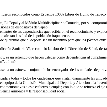
ses fueron reconocidos como Espacios 100% Libres de Humo de Tabaco y 
e, El Copal y al Módulo Multidisciplinario Comudaj, por su compromiso
isiones de dispositivos de vapeo.
entantes de las dependencias que recibieron el reconocimiento y explic
ue afectan la salud de la población irapuatense.
queremos que el deporte sea un incentivo para que los jóvenes eviten la
icción Sanitaria VI, reconoció la labor de la Dirección de Salud, desta
 hoy, es un refrendo que hacen ustedes como dependencias al cumplimi
n”, afirmó.
resenta un esfuerzo conjunto de los encargados de las unidades deportiv
icarla a todas y todos los ciudadanos que visitan diariamente las unidad
o el equipo de la Comisión Municipal del Deporte y Atención a la Juvent
 conmemorativos a este esfuerzo ejemplar, con lo que se refuerza el eje
nvivencia armónica y la responsabilidad social.