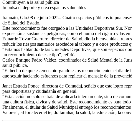
Contribuyen a la salud pública
Impulsa el deporte y crea espacios saludables
Irapuato, Gto.08 de julio 2025.- Cuatro espacios públicos irapuaten
de Salud del Estado.
Este reconocimiento fue otorgado a las Unidades Deportivas Sur, Nort
exposición a sustancias peligrosas, como el humo del cigarro y las em
Eduardo Tovar Guerrero, director de Salud, dio la bienvenida a repres
reducir los riesgos sanitarios asociados al tabaco y a otros productos q
“Estamos hablando de las Unidades Deportivas, que son espacios donde 
un reconocimiento de este tipo”, refirió.
Carlos Enrique Padro Valdez, coordinador de Salud Mental de la Jurisd
salud pública.
“El hecho de que estemos otorgando estos reconocimientos el día de
que seguir haciendo esfuerzos para replicar el mensaje de la prevenció
Janet Estrada Ponce, directora de Comudaj, señaló que este logro rep
para deportistas y ciudadanía en general.
“Esta acción no solo se trata de aplicarla internamente, sino de comun
una cultura física, cívica y de salud. Este reconocimiento es para tod
Finalmente, el titular de Salud Municipal entregó los reconocimientos
Valores”, al fortalecer el tejido familiar, la salud, la educación, la co