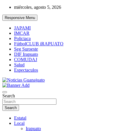
Skip
miércoles, agosto 5, 2026
to
content
Responsive Menu
JAPAMI
IMCAR
Policiaca
FútbolCLUB iRAPUATO
Seg Suroeste
DIF Irapuato
COMUDAJ
Salud
Espectaculos
Noticias Guanajuato
Search
Search
Estatal
Local
Irapuato