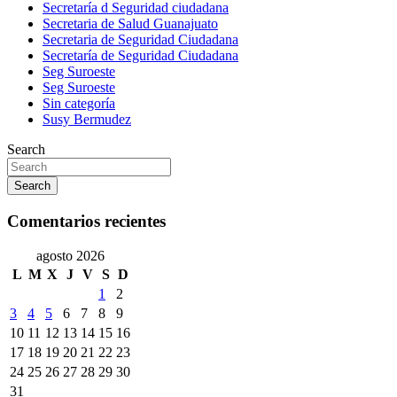
Secretaría d Seguridad ciudadana
Secretaria de Salud Guanajuato
Secretaria de Seguridad Ciudadana
Secretaría de Seguridad Ciudadana
Seg Suroeste
Seg Suroeste
Sin categoría
Susy Bermudez
Search
Search
Comentarios recientes
agosto 2026
L
M
X
J
V
S
D
1
2
3
4
5
6
7
8
9
10
11
12
13
14
15
16
17
18
19
20
21
22
23
24
25
26
27
28
29
30
31