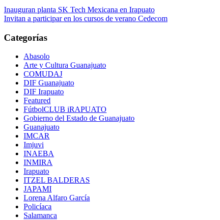
Navegación
Inauguran planta SK Tech Mexicana en Irapuato
Invitan a participar en los cursos de verano Cedecom
de
entradas
Categorías
Abasolo
Arte y Cultura Guanajuato
COMUDAJ
DIF Guanajuato
DIF Irapuato
Featured
FútbolCLUB iRAPUATO
Gobierno del Estado de Guanajuato
Guanajuato
IMCAR
Imjuvi
INAEBA
INMIRA
Irapuato
ITZEL BALDERAS
JAPAMI
Lorena Alfaro García
Policíaca
Salamanca